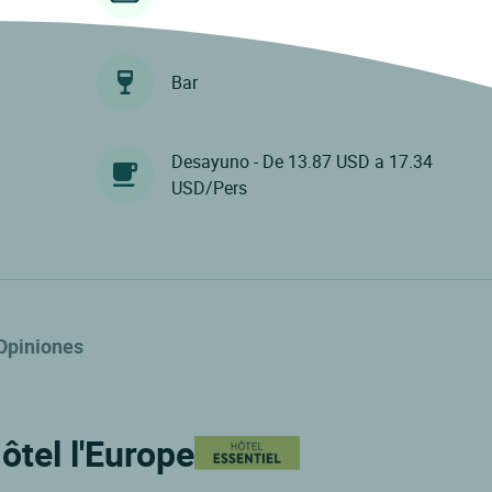
Bar
Desayuno - De 13.87 USD a 17.34
USD/Pers
Opiniones
ôtel l'Europe