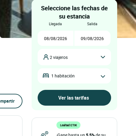
Seleccione las fechas de
su estancia
llegada
salida
2 viajeros
1 habitación
mpartir
Lealtad ETIK
¡Gane hasta un
5,5%
de su