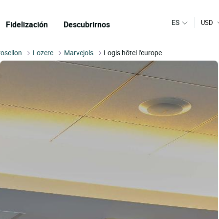
ES
USD
Fidelización
Descubrirnos
osellon
Lozere
Marvejols
Logis hôtel l'europe