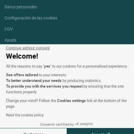
Datos personales
Configuración de las cookies
CGV
Ayuda
Continue without consent
Mapa del sitio
Welcome!
Créditos
All the reasons to say ‘
yes
’ to our cookies for a personalised experience:
fotografías
See offers tailored
to your interests.
Síguenos
To better understand your needs
by producing statistics.
To provide you with the services you request
by ensuring that the site
Facebook
Instagram
functions properly.
Change your mind? Follow the
Cookies settings
link at the bottom of the
Linkedin
page.
Read the cookies policy
Consents certified by