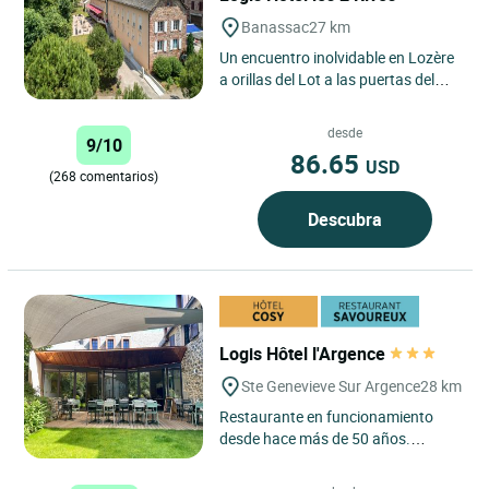
Banassac
27 km
Un encuentro inolvidable en Lozère
a orillas del Lot a las puertas del
Aveyron!
desde
9/10
Situado en Lozère, en Banassac -
86.65
USD
C...
(268 comentarios)
Descubra
Logis Hôtel l'Argence
Ste Genevieve Sur Argence
28 km
Restaurante en funcionamiento
desde hace más de 50 años.
Antigua casa de diligencias.
Especialidades regionales.