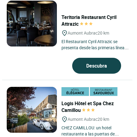
Teritoria Restaurant Cyril
Attrazic
Aumont Aubrac
20 km
El Restaurant Cyril Attrazic se
presenta desde las primeras líneas
como una mesa profundamente
ligada a su paisaje. Esta...
Descubra
Logis Hôtel et Spa Chez
Camillou
Aumont Aubrac
20 km
CHEZ CAMILLOU: un hotel
restaurante a las puertas de