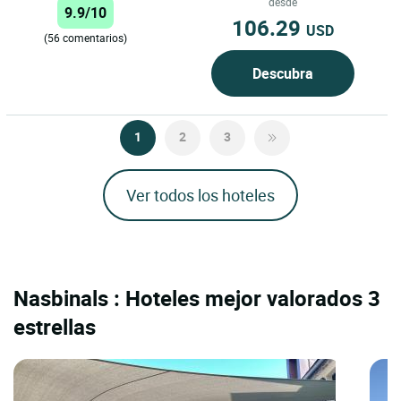
desde
9.9/10
106.29
USD
(56 comentarios)
Descubra
1
2
3
Ver todos los hoteles
Nasbinals : Hoteles mejor valorados 3
estrellas