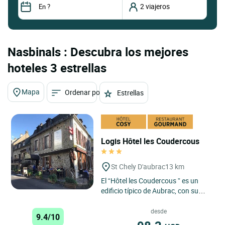
Nasbinals : Descubra los mejores
hoteles 3 estrellas
Mapa
Ordenar por
Estrellas
Logis Hôtel les Coudercous
St Chely D'aubrac
13 km
El “Hôtel les Coudercous ” es un
edificio típico de Aubrac, con su
muro grueso de piedra y sus
pesados postigos de...
desde
9.4/10