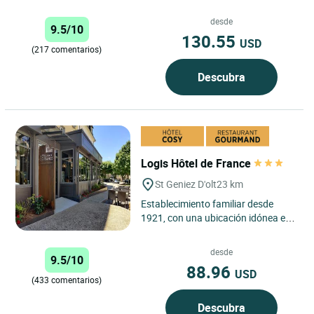
Aubrac, con una situación ideal
entre el Midi y Auvernia, 35
desde
9.5/10
minutos...
130.55
USD
(217 comentarios)
Descubra
Logis Hôtel de France
St Geniez D'olt
23 km
Establecimiento familiar desde
1921, con una ubicación idónea en
el centro del municipio de Saint-
Geniez-d’Olt, una estación...
desde
9.5/10
88.96
USD
(433 comentarios)
Descubra