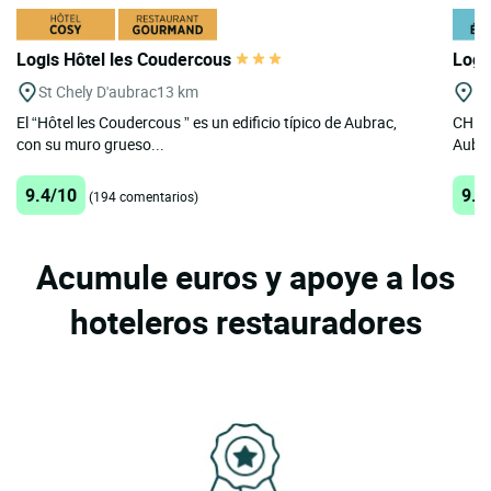
Logis Hôtel les Coudercous
Logi
St Chely D'aubrac
13 km
A
El “Hôtel les Coudercous ” es un edificio típico de Aubrac,
CHEZ 
con su muro grueso...
Aubra
9.4/10
9.5
(194 comentarios)
Acumule euros y apoye a los
hoteleros restauradores