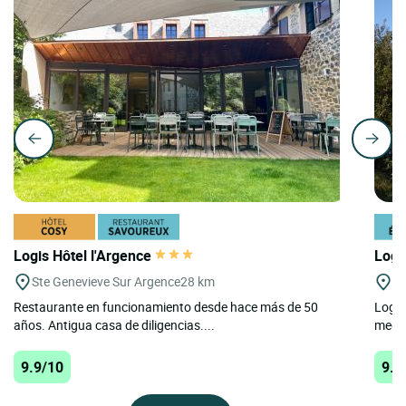
Logis Hôtel l'Argence
Logi
Ste Genevieve Sur Argence
28 km
Pa
Restaurante en funcionamiento desde hace más de 50
Logis
años. Antigua casa de diligencias....
medid
9.9/10
9.9