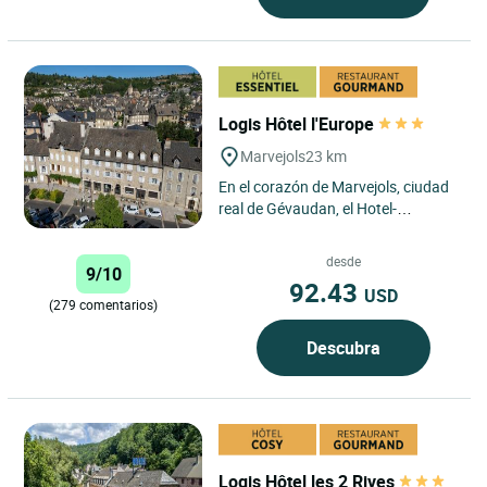
Logis Hôtel l'Europe
Marvejols
23 km
En el corazón de Marvejols, ciudad
real de Gévaudan, el Hotel-
Restaurante de l'Europe
(completamente renovado). El
desde
9/10
hotel...
92.43
USD
(279 comentarios)
Descubra
Logis Hôtel les 2 Rives