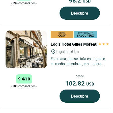
98.2
USD
(194 comentarios)
Descubra
Logis Hôtel Gilles Moreau
Laguiole
16 km
Esta casa, que se sitúa en Laguiole,
en medio del Aubrac, era una etapa
para los viajeros y comerciantes de
la preguerra....
desde
9.4/10
102.82
USD
(100 comentarios)
Descubra