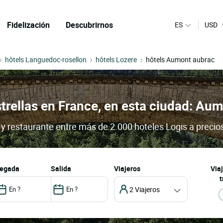
Fidelización
Descubrirnos
ES
USD
hôtels Languedoc-rosellon
hôtels Lozere
hôtels Aumont aubrac
strellas en France, en esta ciudad: Au
y restaurante entre más de 2.000 hoteles Logis a precio
llegada
salida
Viajeros
Via
t
2 Viajeros