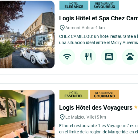
Logis Hôtel et Spa Chez Cam
Aumont Aubrac
1 km
CHEZ CAMILLOU: un hotel restaurante a l
una situación ideal entre el Midi y Auverni
Logis Hôtel des Voyageurs
Le Malzieu Ville
15 km
El hotel-restaurante “Les Voyageurs” es 
en el límite de la región de Margeride, en el