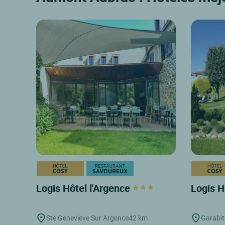
Logis Hôtel l'Argence
Logis H
Ste Genevieve Sur Argence
42 km
Garabit