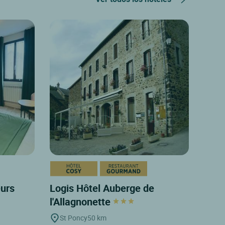
eurs
Logis Hôtel Auberge de
l'Allagnonette
St Poncy
50 km