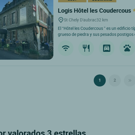
Logis Hôtel les Coudercous
St Chely D'aubrac
32 km
El “Hôtel les Coudercous ” es un edificio 
grueso de piedra y sus pesados postigos 
1
2
 valorados 3 estrellas