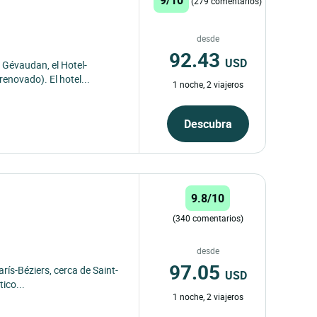
(279 comentarios)
desde
92.43
USD
e Gévaudan, el Hotel-
enovado). El hotel...
1 noche, 2 viajeros
Descubra
9.8/10
(340 comentarios)
desde
97.05
arís-Béziers, cerca de Saint-
USD
tico...
1 noche, 2 viajeros