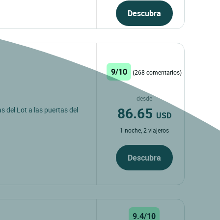
Descubra
9/10
(268 comentarios)
desde
86.65
s del Lot a las puertas del
USD
1 noche, 2 viajeros
Descubra
9.4/10