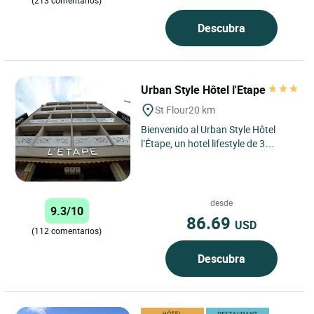
Descubra
Urban Style Hôtel l'Etape
St Flour
20 km
Bienvenido al Urban Style Hôtel
l’Étape, un hotel lifestyle de 3
estrellas situado en el corazón de
Saint-Flour, una...
desde
9.3/10
86.69
USD
(112 comentarios)
Descubra