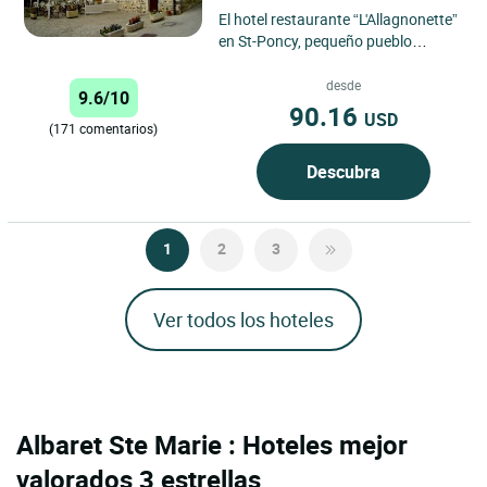
El hotel restaurante “L'Allagnonette”
en St-Poncy, pequeño pueblo
tranquilo, abrió sus puertas en
1996. Regentado por...
desde
9.6/10
90.16
USD
(171 comentarios)
Descubra
1
2
3
Ver todos los hoteles
Albaret Ste Marie : Hoteles mejor
valorados 3 estrellas