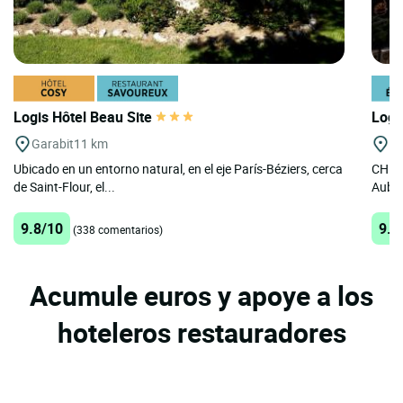
Logis Hôtel Beau Site
Logi
Garabit
11 km
A
Ubicado en un entorno natural, en el eje París-Béziers, cerca
CHEZ 
de Saint-Flour, el...
Aubra
9.8/10
9.4
(338 comentarios)
Acumule euros y apoye a los
hoteleros restauradores