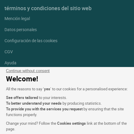
términos y condiciones del sitio web
Mención legal
Datos personales
Configuración de las cookies
CGV
Ayuda
Continue without consent
Mapa del sitio
Welcome!
Créditos
All the reasons to say ‘
yes
’ to our cookies for a personalised experience:
fotografías
See offers tailored
to your interests.
Síguenos
To better understand your needs
by producing statistics.
To provide you with the services you request
by ensuring that the site
Facebook
Instagram
functions properly.
Change your mind? Follow the
Cookies settings
link at the bottom of the
Linkedin
page.