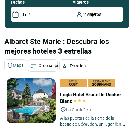
fechas
Viajeros
Albaret Ste Marie : Descubra los
mejores hoteles 3 estrellas
Mapa
Ordenar por
Estrellas
Logis Hôtel Brunel le Rocher
Blanc
La Garde
2 km
A las puertas de la tierra de la
bestia de Gévaudan, un lugar lleno
de misterios, venga y alójese en el