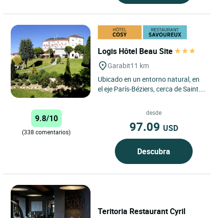
Logis Hôtel Beau Site
Garabit
11 km
Ubicado en un entorno natural, en
el eje París-Béziers, cerca de Saint-
Flour, el Logis Hôtel Beau Site es un
auténtico...
desde
9.8/10
97.09
USD
(338 comentarios)
Descubra
Teritoria Restaurant Cyril