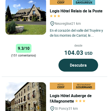
Logis Hôtel Relais de la Poste
Neuveglise
21 km
En el corazón del valle del Truyère y
de los montes de Cantal, le
recibiremos en un marco rústico y
cálido. Podrá saborear...
desde
9.3/10
104.03
USD
(151 comentarios)
Descubra
Logis Hôtel Auberge de
l'Allagnonette
St Poncy
31 km