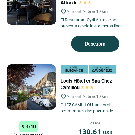
Attrazic
Aumont Aubrac
19 km
El Restaurant Cyril Attrazic se
presenta desde las primeras líneas
como una mesa profundamente
ligada a su paisaje. Esta...
Descubra
Logis Hôtel et Spa Chez
Camillou
Aumont Aubrac
19 km
CHEZ CAMILLOU: un hotel
restaurante a las puertas de
Aubrac, con una situación ideal
entre el Midi y Auvernia, 35
desde
9.4/10
minutos...
130.61
USD
(213 comentarios)