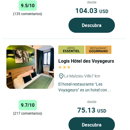
Logis Hôtel du...
desde
9.5/10
104.03
USD
(135 comentarios)
Descubra
Logis Hôtel des Voyageurs
Le Malzieu Ville
7 km
El hotel-restaurante “Les
Voyageurs” es un hotel con
encanto situado en el límite de la
región de Margeride, en el...
desde
9.7/10
75.13
USD
(217 comentarios)
Descubra