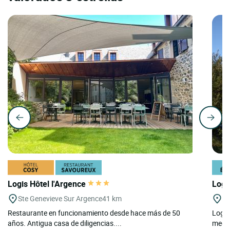
Logis Hôtel l'Argence
Logi
Ste Genevieve Sur Argence
41 km
Pa
Restaurante en funcionamiento desde hace más de 50
Logis
años. Antigua casa de diligencias....
medid