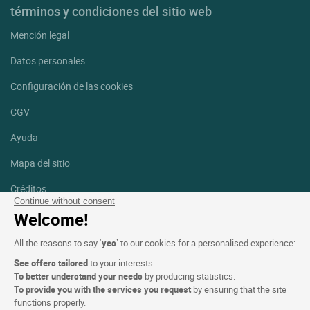
términos y condiciones del sitio web
Mención legal
Datos personales
Configuración de las cookies
CGV
Ayuda
Mapa del sitio
Créditos
fotografías
Continue without consent
Welcome!
Síguenos
All the reasons to say ‘
yes
’ to our cookies for a personalised experience:
Facebook
Instagram
See offers tailored
to your interests.
To better understand your needs
by producing statistics.
Linkedin
To provide you with the services you request
by ensuring that the site
functions properly.