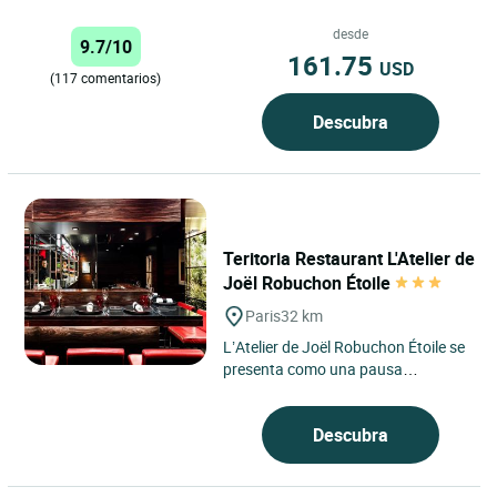
los valles más bonitos del Parque
Natural del Alto...
desde
9.7/10
161.75
USD
(117 comentarios)
Descubra
Teritoria Restaurant L'Atelier de
Joël Robuchon Étoile
Paris
32 km
L’Atelier de Joël Robuchon Étoile se
presenta como una pausa
contemporánea en el corazón del
distrito 8 de París,...
Descubra