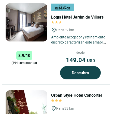
Logis Hôtel Jardin de Villiers
Paris
32 km
Ambiente acogedor y refinamiento
discreto caracterizan este amable
hotel con 26 habitaciones.
Renovado y con aire
desde
8.9/10
acondicionado,...
149.04
USD
(494 comentarios)
Descubra
Urban Style Hôtel Concortel
Paris
33 km