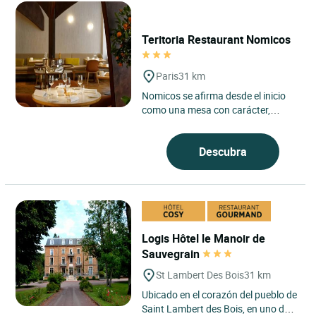
Teritoria Restaurant Nomicos
Paris
31 km
Nomicos se afirma desde el inicio
como una mesa con carácter,
arraigada en el espíritu Teritoria, en
el corazón del distrito...
Descubra
Logis Hôtel le Manoir de
Sauvegrain
St Lambert Des Bois
31 km
Ubicado en el corazón del pueblo de
Saint Lambert des Bois, en uno de