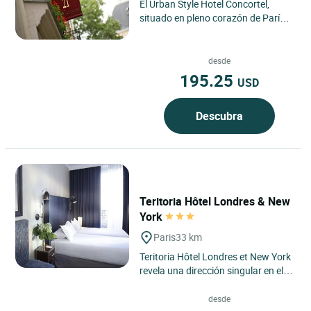
El Urban Style Hotel Concortel,
situado en pleno corazón de París,
encarna el espíritu de una elegante
dirección urbana...
desde
195.25
USD
Descubra
Teritoria Hôtel Londres & New
York
Paris
33 km
Teritoria Hôtel Londres et New York
revela una dirección singular en el
corazón del distrito 8 de París, entre
la estación...
desde