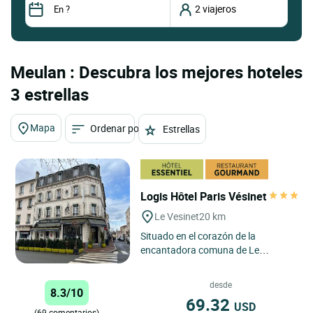
Meulan : Descubra los mejores hoteles
3 estrellas
Mapa
Ordenar por
Estrellas
Logis Hôtel Paris Vésinet
Le Vesinet
20 km
Situado en el corazón de la
encantadora comuna de Le
Vésinet, L'Hôtel*** Paris Vésinet
ofrece a sus huéspedes una
desde
8.3/10
experiencia...
69.32
USD
(69 comentarios)