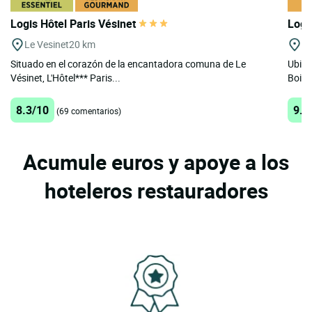
Logis Hôtel Paris Vésinet
Logi
Le Vesinet
20 km
St
Situado en el corazón de la encantadora comuna de Le
Ubica
Vésinet, L'Hôtel*** Paris...
Bois, 
8.3/10
9.7
(69 comentarios)
Acumule euros y apoye a los
hoteleros restauradores