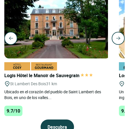
Logis Hôtel le Manoir de Sauvegrain
Logi
St Lambert Des Bois
31 km
Ba
Ubicado en el corazón del pueblo de Saint Lambert des
Un ca
Bois, en uno de los valles...
ingle
9.7/10
9.6
Descubra