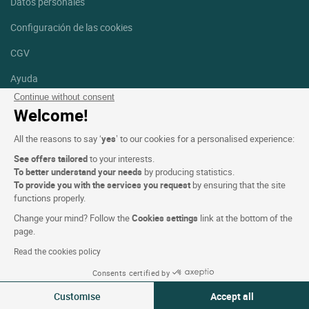
Datos personales
Configuración de las cookies
CGV
Ayuda
Continue without consent
Mapa del sitio
Welcome!
Créditos
All the reasons to say ‘
yes
’ to our cookies for a personalised experience:
fotografías
See offers tailored
to your interests.
Síguenos
To better understand your needs
by producing statistics.
To provide you with the services you request
by ensuring that the site
Facebook
Instagram
functions properly.
Change your mind? Follow the
Cookies settings
link at the bottom of the
Linkedin
page.
Read the cookies policy
Consents certified by
Customise
Accept all
Logis Hotels copyright © 2026 Reservados todos los derechos -