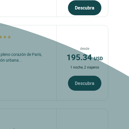
Descubra
desde
195.34
 pleno corazón de París,
USD
ión urbana...
1 noche, 2 viajeros
Descubra