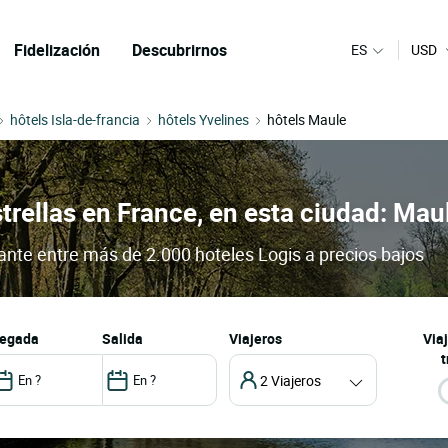
Fidelización
Descubrirnos
ES
USD
hôtels Isla-de-francia
hôtels Yvelines
hôtels Maule
trellas en France, en esta ciudad: Mau
rante entre más de 2.000 hoteles Logis a precios bajos
llegada
salida
Viajeros
Via
t
2 Viajeros