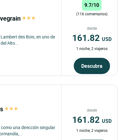
9.7/10
(116 comentarios)
uvegrain
desde
161.82
t Lambert des Bois, en uno de
USD
del Alto...
1 noche, 2 viajeros
Descubra
es
desde
161.82
USD
a como una dirección singular
1 noche, 2 viajeros
ormandía,...