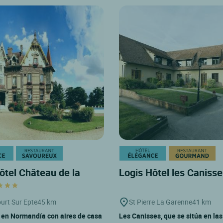
ôtel Château de la
Logis Hôtel les Caniss
urt Sur Epte
45 km
St Pierre La Garenne
41 km
o en Normandía con aires de casa
Les Canisses, que se sitúa en las 