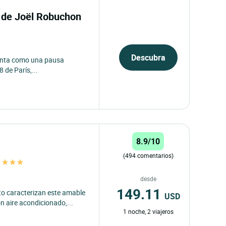
er de Joël Robuchon
Descubra
senta como una pausa
 de París,...
8.9/10
(494 comentarios)
s
desde
149.11
to caracterizan este amable
USD
n aire acondicionado,...
1 noche, 2 viajeros