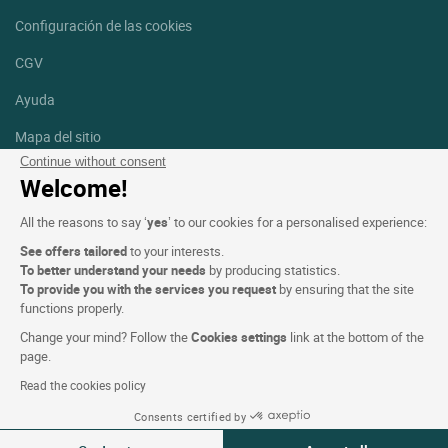
Configuración de las cookies
CGV
Ayuda
Mapa del sitio
Continue without consent
Créditos
Welcome!
fotografías
All the reasons to say ‘
yes
’ to our cookies for a personalised experience:
Síguenos
See offers tailored
to your interests.
Facebook
Instagram
To better understand your needs
by producing statistics.
To provide you with the services you request
by ensuring that the site
functions properly.
Linkedin
Change your mind? Follow the
Cookies settings
link at the bottom of the
page.
Read the cookies policy
Consents certified by
Logis Hotels copyright © 2026 Reservados todos los derechos -