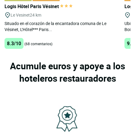
Logis Hôtel Paris Vésinet
Logi
Le Vesinet
24 km
St
Situado en el corazón de la encantadora comuna de Le
Ubica
Vésinet, L'Hôtel*** Paris...
Bois, 
8.3/10
9.7
(68 comentarios)
Acumule euros y apoye a los
hoteleros restauradores