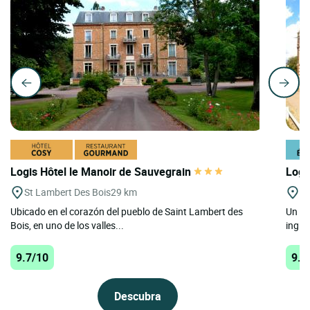
Logis Hôtel le Manoir de Sauvegrain
Logi
St Lambert Des Bois
29 km
Ba
Ubicado en el corazón del pueblo de Saint Lambert des
Un ca
Bois, en uno de los valles...
ingle
9.7/10
9.5
Descubra