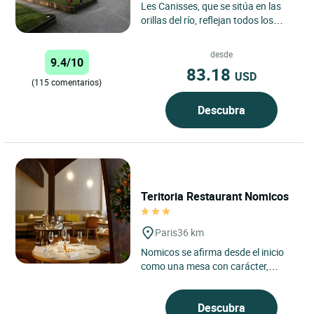
Les Canisses, que se sitúa en las
orillas del río, reflejan todos los
encantos de la reserva natural del
estuario del Sena....
desde
9.4/10
83.18
USD
(115 comentarios)
Descubra
Teritoria Restaurant Nomicos
Paris
36 km
Nomicos se afirma desde el inicio
como una mesa con carácter,
arraigada en el espíritu Teritoria, en
el corazón del distrito...
Descubra