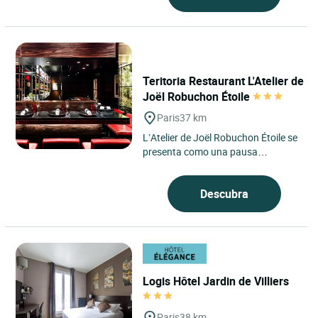
Teritoria Restaurant L'Atelier de
Joël Robuchon Étoile
Paris
37 km
L’Atelier de Joël Robuchon Étoile se
presenta como una pausa
contemporánea en el corazón del
distrito 8 de París,...
Descubra
Logis Hôtel Jardin de Villiers
Paris
38 km