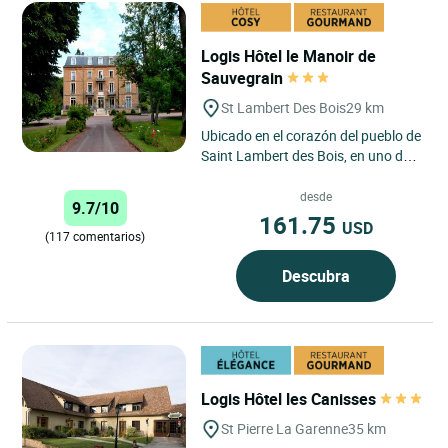
Logis Hôtel le Manoir de
Sauvegrain
St Lambert Des Bois
29 km
Ubicado en el corazón del pueblo de
Saint Lambert des Bois, en uno de
los valles más bonitos del Parque
Natural del Alto...
desde
9.7/10
161.75
USD
(117 comentarios)
Descubra
Logis Hôtel les Canisses
St Pierre La Garenne
35 km