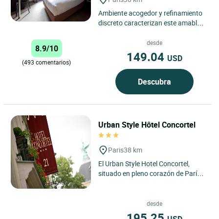
Ambiente acogedor y refinamiento
discreto caracterizan este amable
hotel con 26 habitaciones.
Renovado y con aire
desde
8.9/10
acondicionado,...
149.04
USD
(493 comentarios)
Descubra
Urban Style Hôtel Concortel
Paris
38 km
El Urban Style Hotel Concortel,
situado en pleno corazón de París,
encarna el espíritu de una elegante
dirección urbana...
desde
195.25