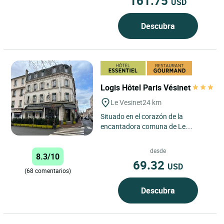
161.75
USD
Descubra
Logis Hôtel Paris Vésinet
Le Vesinet
24 km
Situado en el corazón de la
encantadora comuna de Le
Vésinet, L'Hôtel*** Paris Vésinet
ofrece a sus huéspedes una
desde
8.3/10
experiencia...
69.32
USD
(68 comentarios)
Descubra