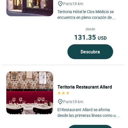
Paris
18 km
Teritoria Hôtel le Clos Médicis se
encuentra en pleno corazón de
París, en la orilla izquierda y en el
distrito 5, donde...
desde
131.35
USD
Descubra
Teritoria Restaurant Allard
Paris
18 km
El Restaurant Allard se afirma
desde las primeras líneas como una
auténtica casa parisina, situada en
el distrito 6 de...