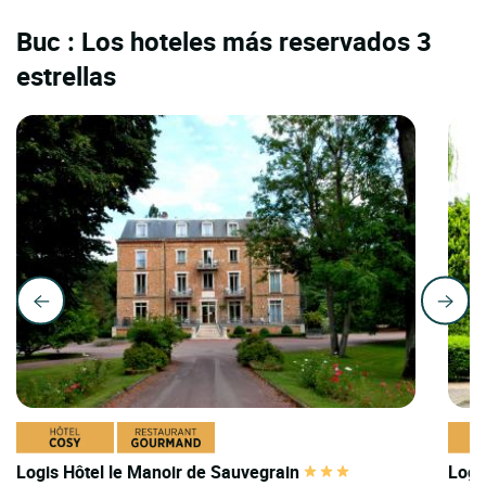
Buc : Los hoteles más reservados 3
estrellas
Logis Hôtel le Manoir de Sauvegrain
Logi