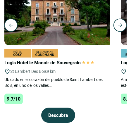
Logis Hôtel le Manoir de Sauvegrain
Logis
St Lambert Des Bois
9 km
Pa
Ubicado en el corazón del pueblo de Saint Lambert des
Ambie
Bois, en uno de los valles...
este 
9.7/10
8.9
Descubra