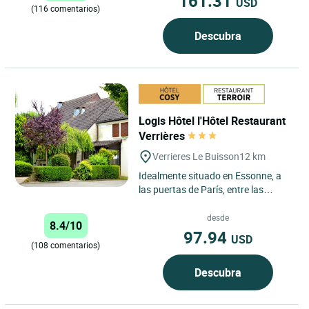
161.31
USD
(116 comentarios)
Descubra
Logis Hôtel l'Hôtel Restaurant
Verrières
Verrieres Le Buisson
12 km
Idealmente situado en Essonne, a
las puertas de París, entre las
autopistas A86 y A6, nuestro hotel
le da la bienvenida...
desde
8.4/10
97.94
USD
(108 comentarios)
Descubra