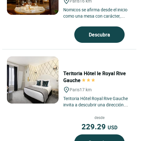
Paris
16 km
Nomicos se afirma desde el inicio
como una mesa con carácter,
arraigada en el espíritu Teritoria, en
el corazón del distrito...
Descubra
Teritoria Hôtel le Royal Rive
Gauche
Paris
17 km
Teritoria Hôtel Royal Rive Gauche
invita a descubrir una dirección
confidencial situada en el corazón
del distrito 14...
desde
229.29
USD