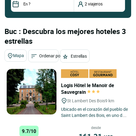
Buc : Descubra los mejores hoteles 3
estrellas
Mapa
Ordenar por
Estrellas
Logis Hôtel le Manoir de
Sauvegrain
St Lambert Des Bois
9 km
Ubicado en el corazón del pueblo de
Saint Lambert des Bois, en uno de
los valles más bonitos del Parque
Natural del Alto...
desde
9.7/10