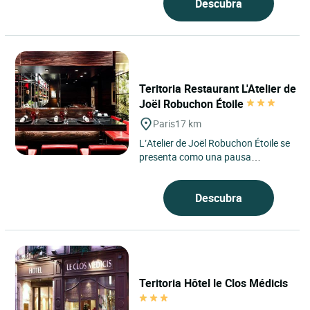
Descubra
Teritoria Restaurant L'Atelier de
Joël Robuchon Étoile
Paris
17 km
L’Atelier de Joël Robuchon Étoile se
presenta como una pausa
contemporánea en el corazón del
distrito 8 de París,...
Descubra
Teritoria Hôtel le Clos Médicis