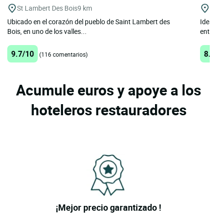
St Lambert Des Bois
9 km
Ve
Ubicado en el corazón del pueblo de Saint Lambert des
Ideal
Bois, en uno de los valles...
entre
9.7/10
8.4
(116 comentarios)
Acumule euros y apoye a los
hoteleros restauradores
¡Mejor precio garantizado !