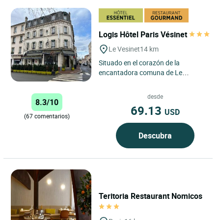
Logis Hôtel Paris Vésinet
Le Vesinet
14 km
Situado en el corazón de la
encantadora comuna de Le
Vésinet, L'Hôtel*** Paris Vésinet
ofrece a sus huéspedes una
desde
8.3/10
experiencia...
69.13
USD
(67 comentarios)
Descubra
Teritoria Restaurant Nomicos