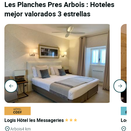
Les Planches Pres Arbois : Hoteles
mejor valorados 3 estrellas
Logis Hôtel les Messageries
Logi
Arbois
4 km
Cl