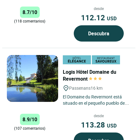
un ambiente cálido y familiar.
Entorno encantador...
desde
8.7/10
112.12
USD
(118 comentarios)
Descubra
Logis Hôtel Domaine du
Revermont
Passenans
16 km
El Domaine du Revermont está
situado en el pequeño pueblo de
Passenans, entre viñedos y pastos.
Esta casa de ensueño,...
desde
8.9/10
113.28
USD
(107 comentarios)