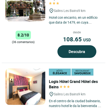
Salins Les Bains
9 km
Hotel con encanto, en un edificio
que data de 1479, en cuya
renovación se ha conservado su
autenticidad, a la vez que se...
desde
8.2/10
108.65
USD
(36 comentarios)
Descubra
Logis Hôtel Grand Hôtel des
Bains
Salins Les Bains
9 km
En el centro de la ciudad balneario,
nuestro hotel le da la bienvenida en