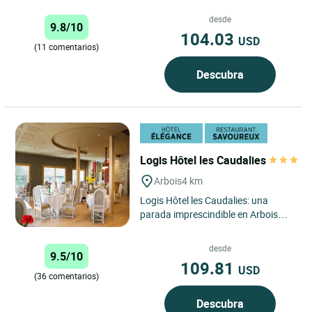
magnífico edificio de piedra
alberga, desde hace 4...
desde
9.8/10
104.03
USD
(11 comentarios)
Descubra
Logis Hôtel les Caudalies
Arbois
4 km
Logis Hôtel les Caudalies: una
parada imprescindible en Arbois
para combinar el descubrimiento
del Jura, el confort y los...
desde
9.5/10
109.81
USD
(36 comentarios)
Descubra