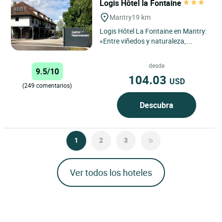
Logis Hôtel la Fontaine
Mantry
19 km
Logis Hôtel La Fontaine en Mantry:
«Entre viñedos y naturaleza,
descubra un hotel auténtico donde
el confort moderno...
desde
9.5/10
104.03
USD
(249 comentarios)
Descubra
1
2
3
Ver todos los hoteles