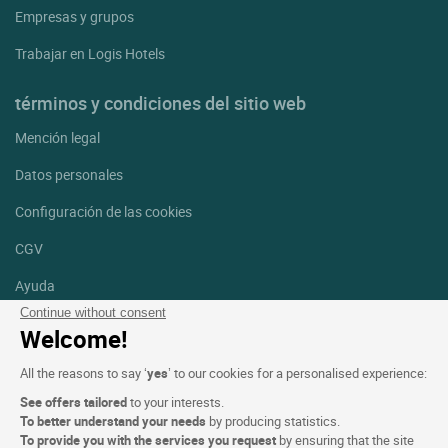
Empresas y grupos
Trabajar en Logis Hotels
términos y condiciones del sitio web
Mención legal
Datos personales
Configuración de las cookies
CGV
Ayuda
Continue without consent
Mapa del sitio
Welcome!
Créditos
All the reasons to say ‘
yes
’ to our cookies for a personalised experience:
fotografías
See offers tailored
to your interests.
Síguenos
To better understand your needs
by producing statistics.
To provide you with the services you request
by ensuring that the site
Facebook
Instagram