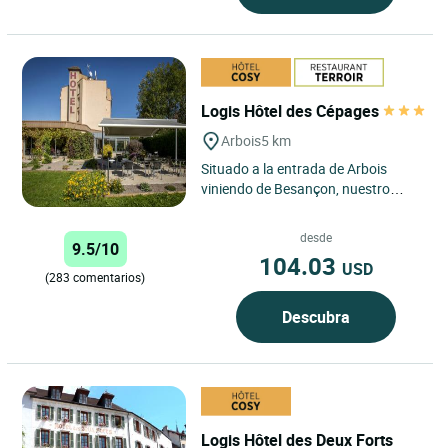
Logis Hôtel des Cépages
Arbois
5 km
Situado a la entrada de Arbois
viniendo de Besançon, nuestro
establecimiento ofrece 33
habitaciones confortables y
desde
9.5/10
totalmente...
104.03
USD
(283 comentarios)
Descubra
Logis Hôtel des Deux Forts