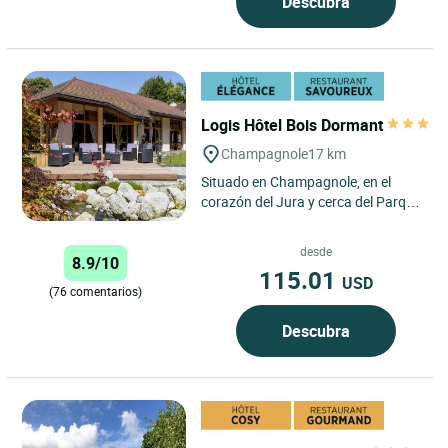
Descubra
Logis Hôtel Bois Dormant
Champagnole
17 km
Situado en Champagnole, en el
corazón del Jura y cerca del Parque
Natural Regional del Haut-Jura, el
Logis Hôtel Bois Dormant...
desde
8.9/10
115.01
USD
(76 comentarios)
Descubra