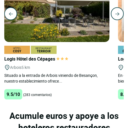
Logis Hôtel des Cépages
Logi
Arbois
5 km
Sa
Situado a la entrada de Arbois viniendo de Besançon,
En el 
nuestro establecimiento ofrece...
bienv
9.5/10
8.7
(283 comentarios)
Acumule euros y apoye a los
hoteleros restauradores