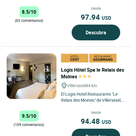
Logis Hôtel de la Terrasse ofrece un
remanso de paz y tranquilidad,...
desde
8.5/10
97.94
USD
(65 comentarios)
Descubra
Logis Hôtel Spa le Relais des
Moines
Villersexel
44 km
El Logis Hotel Restaurante "Le
Relais des Moines" de Villersexel,
una antigua posada de diligencias
ocupada por monjes en...
desde
9.5/10
94.48
USD
(109 comentarios)