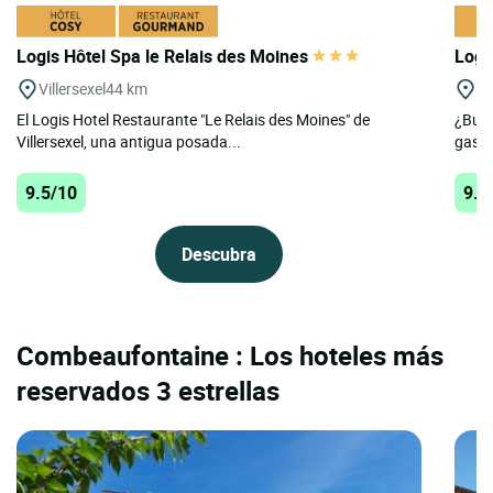
Logis Hôtel Spa le Relais des Moines
Logi
Villersexel
44 km
Lu
El Logis Hotel Restaurante "Le Relais des Moines" de
¿Busc
Villersexel, una antigua posada...
gastr
9.5/10
9.2
Descubra
Combeaufontaine : Los hoteles más
reservados 3 estrellas