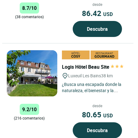
rejuvenecimiento en el...
desde
8.7/10
86.42
USD
(38 comentarios)
Descubra
Logis Hôtel Beau Site
Luxeuil Les Bains
38 km
¿Busca una escapada donde la
naturaleza, el bienestar y la
gastronomía se fusionen con
autenticidad? El Logis Hôtel
desde
9.2/10
Restaurant...
80.65
USD
(216 comentarios)
Descubra