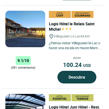
Logis Hôtel le Relais Saint
Michel
Villegusien Le Lac
44 km
¿Piensa visitar Villegusien-le-Lac o
hacer una escala en Haute-Marne,
en un lugar tranquilo y acogedor?
No busque más,...
desde
9.1/10
100.24
USD
(381 comentarios)
Descubra
Logis Hôtel Jum Hôtel - Rest.