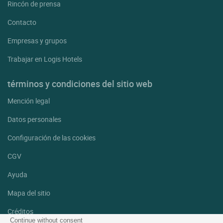
Rincón de prensa
Contacto
Empresas y grupos
Trabajar en Logis Hotels
términos y condiciones del sitio web
Mención legal
Datos personales
Configuración de las cookies
CGV
Ayuda
Mapa del sitio
Créditos
fotografías
Continue without consent