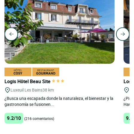
Logis Hôtel Beau Site
Logi
Luxeuil Les Bains
38 km
Vi
¿Busca una escapada donde la naturaleza, el bienestar y la
¿Pien
gastronomía se fusionen...
Haute
9.2/10
9.1
(216 comentarios)