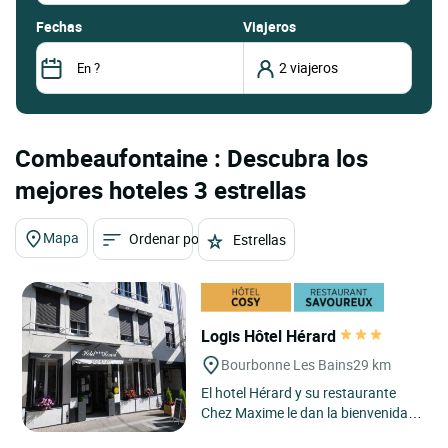
fechas
Viajeros
Combeaufontaine : Descubra los
mejores hoteles 3 estrellas
Mapa
Ordenar por
Estrellas
Logis Hôtel Hérard
Bourbonne Les Bains
29 km
El hotel Hérard y su restaurante
Chez Maxime le dan la bienvenida
para un momento de relajación y