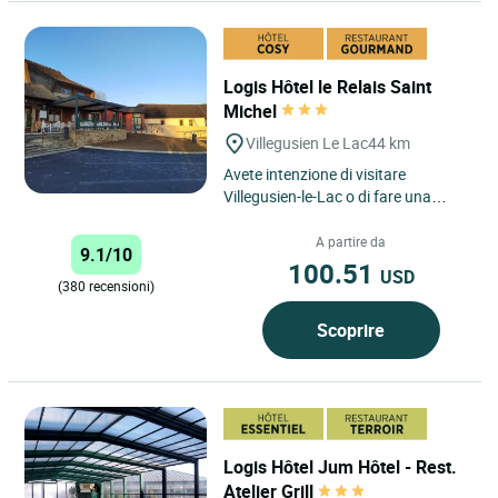
Logis Hôtel le Relais Saint
Michel
Villegusien Le Lac
44 km
Avete intenzione di visitare
Villegusien-le-Lac o di fare una
sosta in Haute-Marne, in un luogo
tranquillo e accogliente?...
A partire da
9.1/10
100.51
USD
(380 recensioni)
Scoprire
Logis Hôtel Jum Hôtel - Rest.
Atelier Grill