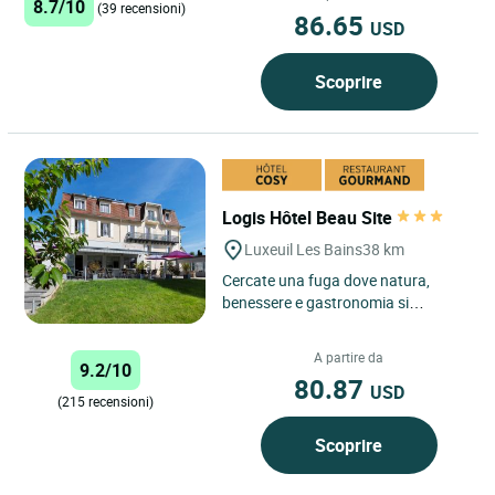
8.7/10
(39 recensioni)
86.65
USD
Scoprire
Logis Hôtel Beau Site
Luxeuil Les Bains
38 km
Cercate una fuga dove natura,
benessere e gastronomia si
fondono in modo autentico? Il
Logis Hôtel Restaurant Beau Site,...
A partire da
9.2/10
80.87
USD
(215 recensioni)
Scoprire