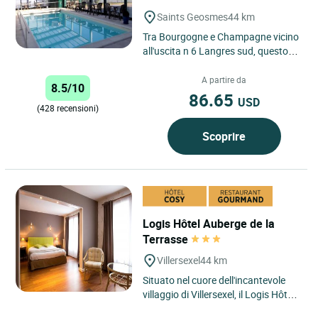
Saints Geosmes
44 km
Tra Bourgogne e Champagne vicino
all'uscita n 6 Langres sud, questo
hotel ristorante molto ben situato a
Saint Geosmes Potrete...
A partire da
8.5/10
86.65
USD
(428 recensioni)
Scoprire
Logis Hôtel Auberge de la
Terrasse
Villersexel
44 km
Situato nel cuore dell'incantevole
villaggio di Villersexel, il Logis Hôtel
de la Terrasse offre un rifugio