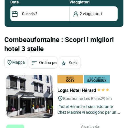
date
Viaggiatori
Combeaufontaine : Scopri i migliori
hotel 3 stelle
Mappa
Ordina per
Stelle
Logis Hôtel Hérard
Bourbonne Les Bains
29 km
L'hotel Hérard e il suo ristorante
Chez Maxime vi accolgono per un
momento di relax e rigenerazione
nel cuore della città...
A partire da