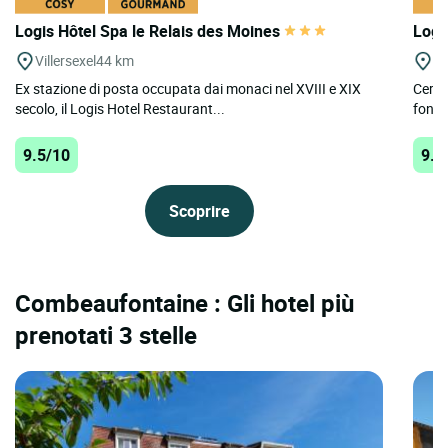
Logis Hôtel Spa le Relais des Moines
Logi
Villersexel
44 km
Lu
Ex stazione di posta occupata dai monaci nel XVIII e XIX
Cerca
secolo, il Logis Hotel Restaurant...
fondo
9.5/10
9.2
Scoprire
Combeaufontaine : Gli hotel più
prenotati 3 stelle