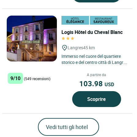
Logis Hôtel du Cheval Blanc
Langres
45 km
Immerso nel cuore del quartiere
storico e del centro città di Langres,
il Logis Hôtel du Cheval Blanc a
Langres è un indirizzo...
A partire da
9/10
(549 recensioni)
103.98
USD
Scoprire
Vedi tutti gli hotel