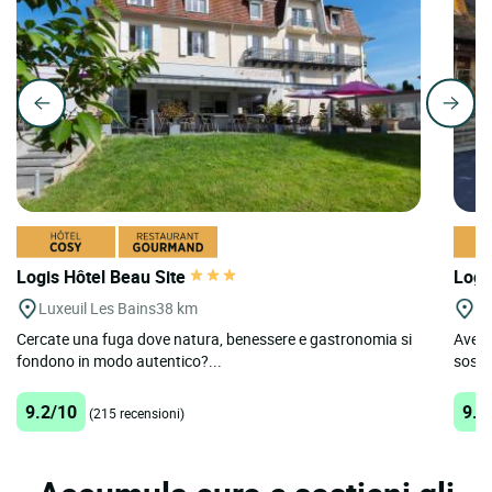
Logis Hôtel Beau Site
Logi
Luxeuil Les Bains
38 km
Vi
Cercate una fuga dove natura, benessere e gastronomia si
Avete 
fondono in modo autentico?...
sosta
9.2/10
9.1
(215 recensioni)