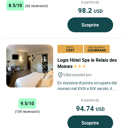
tranquillo e...
A partire da
8.5/10
(66 recensioni)
98.2
USD
Scoprire
Logis Hôtel Spa le Relais des
Moines
Villersexel
44 km
Ex stazione di posta occupata dai
monaci nel XVIII e XIX secolo, il
Logis Hotel Restaurant "Le Relais
des Moines" di Villersexel...
A partire da
9.5/10
94.74
USD
(109 recensioni)
Scoprire