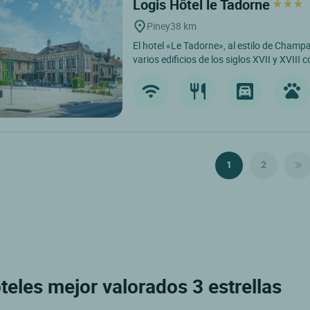
Logis Hôtel le Tadorne
Piney
38 km
El hotel «Le Tadorne», al estilo de Cham
varios edificios de los siglos XVII y XVIII 
1
2
eles mejor valorados 3 estrellas