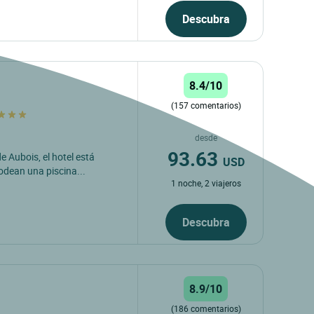
Descubra
8.4/10
(157 comentarios)
desde
93.63
e Aubois, el hotel está
USD
rodean una piscina...
1 noche, 2 viajeros
Descubra
8.9/10
(186 comentarios)