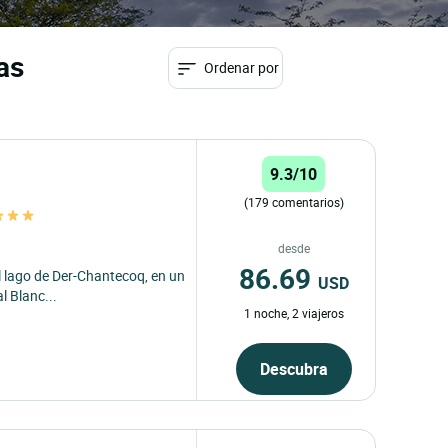
as
Ordenar por
9.3/10
(179 comentarios)
desde
86.69
 lago de Der-Chantecoq, en un
USD
l Blanc...
1 noche, 2 viajeros
Descubra