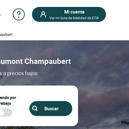
Mi cuenta
Ver mi bote de fidelidad de ETIK
paubert
iffaumont Champaubert
 a precios bajos
jando por
rabajo