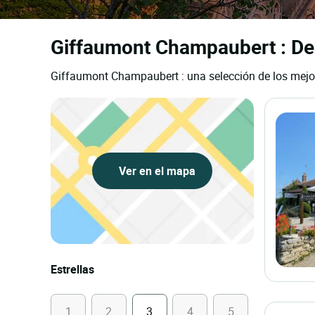
Giffaumont Champaubert : Des
Giffaumont Champaubert : una selección de los mejore
Ver en el mapa
Estrellas
1
2
3
4
5