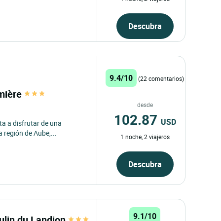
Descubra
9.4/10
(22 comentarios)
umière
desde
102.87
USD
ita a disfrutar de una
 región de Aube,...
1 noche, 2 viajeros
Descubra
9.1/10
ulin du Landion