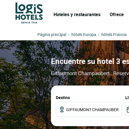
Hoteles y restaurantes
Ofrece
Pàgina principal
hôtels Europa
hôtels Francia
Encuentre su hotel 3 e
Giffaumont Champaubert : Reserve 
Destino