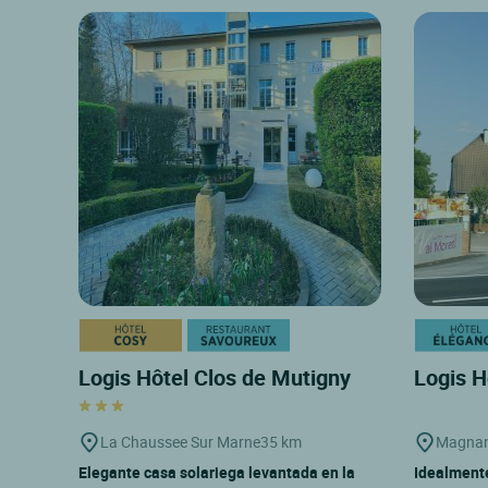
Logis Hôtel Clos de Mutigny
Logis H
La Chaussee Sur Marne
35 km
Magna
Elegante casa solariega levantada en la
Idealmente