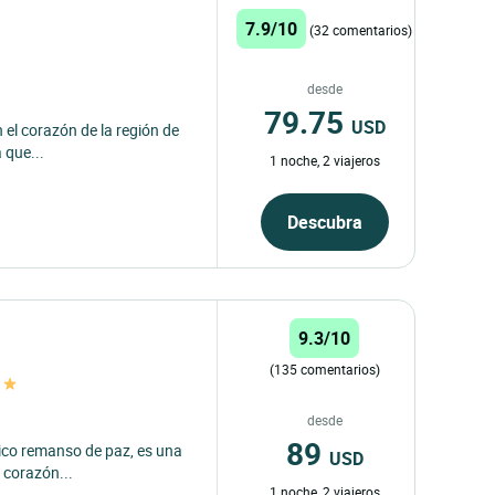
7.9/10
(32 comentarios)
desde
79.75
USD
n el corazón de la región de
 que...
1 noche, 2 viajeros
Descubra
9.3/10
(135 comentarios)
desde
89
tico remanso de paz, es una
USD
l corazón...
1 noche, 2 viajeros