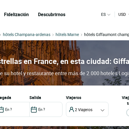
Fidelización
Descubrirnos
ES
USD
hôtels Champana-ardenas
hôtels Marne
hôtels Giffaumont cham
strellas en France, en esta ciudad: G
su hotel y restaurante entre más de 2.000 hoteles Logis
llegada
salida
Viajeros
Via
t
2 Viajeros