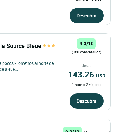
Descubra
9.3/10
la Source Bleue
(180 comentarios)
a pocos kilómetros al norte de
desde
e Bleue...
143.26
USD
1 noche, 2 viajeros
Descubra
9.2/10