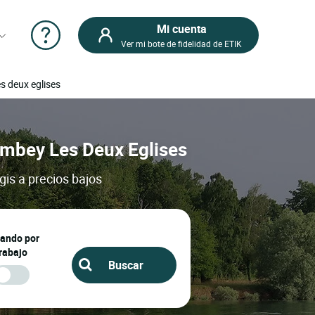
Mi cuenta
Ver mi bote de fidelidad de ETIK
s deux eglises
lombey Les Deux Eglises
is a precios bajos
jando por
rabajo