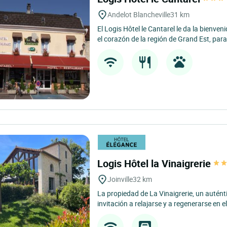
Andelot Blancheville
31 km
El Logis Hôtel le Cantarel le da la bienven
el corazón de la región de Grand Est, para
Logis Hôtel la Vinaigrerie
Joinville
32 km
La propiedad de La Vinaigrerie, un autén
invitación a relajarse y a regenerarse en e