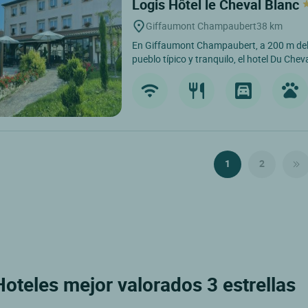
Logis Hôtel le Cheval Blanc
Giffaumont Champaubert
38 km
En Giffaumont Champaubert, a 200 m del
pueblo típico y tranquilo, el hotel Du Cheva
1
2
oteles mejor valorados 3 estrellas