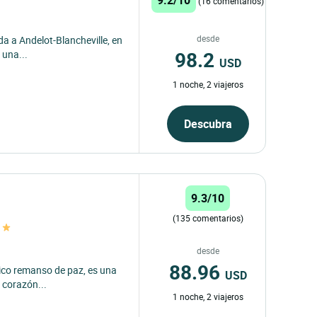
(16 comentarios)
desde
ida a Andelot-Blancheville, en
98.2
 una...
USD
1 noche, 2 viajeros
Descubra
9.3/10
(135 comentarios)
desde
88.96
tico remanso de paz, es una
USD
l corazón...
1 noche, 2 viajeros