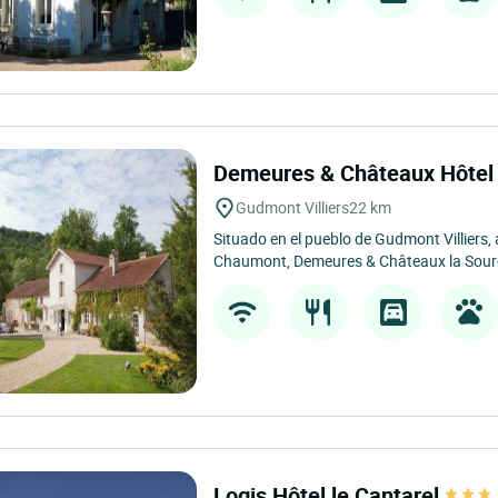
Demeures & Châteaux Hôtel 
Gudmont Villiers
22 km
Situado en el pueblo de Gudmont Villiers, 
Chaumont, Demeures & Châteaux la Sourc
Logis Hôtel le Cantarel