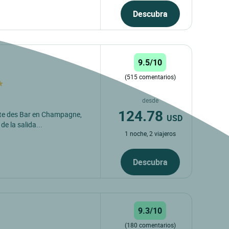
Descubra
9.5/10
(515 comentarios)
desde
124.78
Côte des Bar en Champagne,
USD
e la salida...
1 noche, 2 viajeros
Descubra
9.3/10
(180 comentarios)