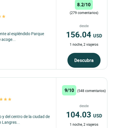
8.2/10
(279 comentarios)
desde
156.04
ente al espléndido Parque
USD
e acoge...
1 noche, 2 viajeros
Descubra
9/10
(548 comentarios)
desde
104.03
USD
o y del centro de la ciudad de
n Langres...
1 noche, 2 viajeros