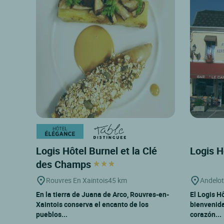
Logis Hôtel Burnel et la Clé
Logis H
des Champs
Rouvres En Xaintois
45 km
Andelot
En la tierra de Juana de Arco, Rouvres-en-
El Logis Hô
Xaintois conserva el encanto de los
bienvenida
pueblos...
corazón...