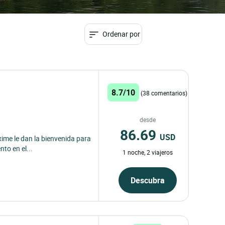
Ordenar por
8.7/10
(38 comentarios)
desde
86.69
USD
xime le dan la bienvenida para
to en el...
1 noche, 2 viajeros
Descubra