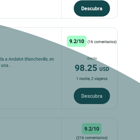
Descubra
9.2/10
(16 comentarios)
desde
ida a Andelot-Blancheville, en
98.25
 una...
USD
1 noche, 2 viajeros
Descubra
9.2/10
(216 comentarios)