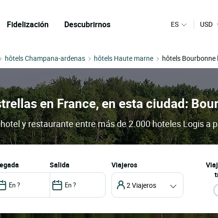
Fidelización
Descubrirnos
ES
USD
hôtels Champana-ardenas
hôtels Haute marne
hôtels Bourbonne 
strellas en France, en esta ciudad: Bo
hotel y restaurante entre más de 2.000 hoteles Logis a p
llegada
salida
Viajeros
Via
t
2 Viajeros