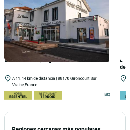
LOGIS HOTELS | Logis Hôtel la Vraine
LOGI
des
A 11.44 km de distancia | 88170 Gironcourt Sur
A
Vraine,France
X
Regiones cercanas más populares