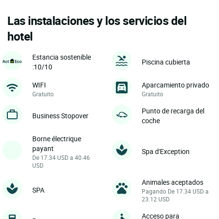
Las instalaciones y los servicios del
hotel
Estancia sostenible
Piscina cubierta
:10/10
WIFI
Aparcamiento privado
Gratuito
Gratuito
Punto de recarga del
Business Stopover
coche
Borne électrique
payant
Spa d'Exception
De 17.34 USD a 40.46
USD
Animales aceptados
SPA
Pagando De 17.34 USD a
23.12 USD
Acceso para