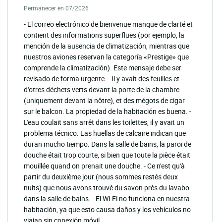
Permanecer en 07/2026
- El correo electrónico de bienvenue manque de clarté et
contient des informations superflues (por ejemplo, la
mención de la ausencia de climatización, mientras que
nuestros aviones reservan la categoría «Prestige» que
comprende la climatización). Este mensaje debe ser
revisado de forma urgente. - Il y avait des feuilles et
d'otres déchets verts devant la porte de la chambre
(uniquement devant la nôtre), et des mégots de cigar
sur le balcon. La propiedad de la habitación es buena. -
L'eau coulait sans arrêt dans les toilettes, il y avait un
problema técnico. Las huellas de calcaire indican que
duran mucho tiempo. Dans la salle de bains, la paroi de
douche était trop courte, si bien que toute la pièce était
mouillée quand on prenait une douche. - Ce n'est qu'à
partir du deuxième jour (nous sommes restés deux
nuits) que nous avons trouvé du savon près du lavabo
dans la salle de bains. - El Wi-Fi no funciona en nuestra
habitación, ya que esto causa daños y los vehículos no
viajan sin conexión móvil.