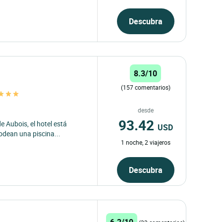
Descubra
8.3/10
(157 comentarios)
desde
93.42
e Aubois, el hotel está
USD
rodean una piscina...
1 noche, 2 viajeros
Descubra
6.2/10