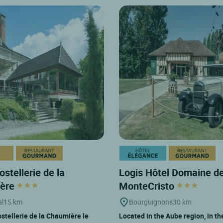
ostellerie de la
Logis Hôtel Domaine d
ère
MonteCristo
l
15 km
Bourguignons
30 km
ostellerie de la Chaumière le
Located in the Aube region, in th