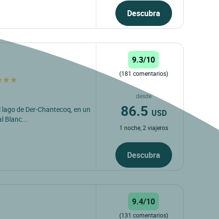
Descubra
9.3/10
(181 comentarios)
desde
86.5
 lago de Der-Chantecoq, en un
USD
l Blanc...
1 noche, 2 viajeros
Descubra
9.4/10
(131 comentarios)