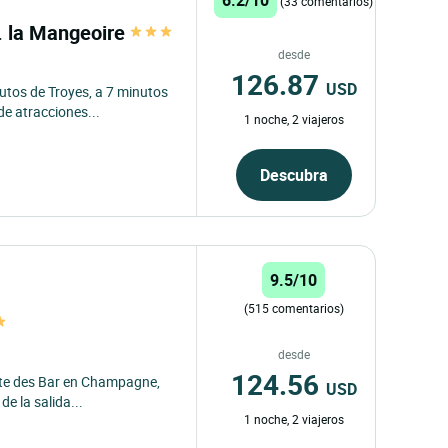
(33 comentarios)
t. la Mangeoire
desde
126.87
USD
utos de Troyes, a 7 minutos
de atracciones...
1 noche, 2 viajeros
Descubra
9.5/10
(515 comentarios)
desde
124.56
Côte des Bar en Champagne,
USD
e la salida...
1 noche, 2 viajeros