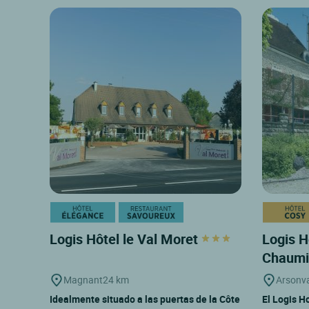
Logis Hôtel le Val Moret
Logis H
Chaumi
Magnant
24 km
Arsonva
Idealmente situado a las puertas de la Côte
El Logis H