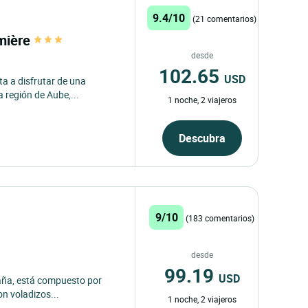
9.4/10
(21 comentarios)
umière
desde
102.65
USD
ita a disfrutar de una
 región de Aube,...
1 noche, 2 viajeros
Descubra
9/10
(183 comentarios)
desde
99.19
USD
paña, está compuesto por
con voladizos...
1 noche, 2 viajeros