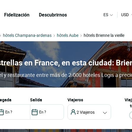
Fidelización
Descubrirnos
ES
USD
hôtels Champana-ardenas
hôtels Aube
hôtels Brienne la vieille
trellas en France, en esta ciudad: Brie
tel y restaurante entre más de 2.000 hoteles Logis a preci
llegada
salida
Viajeros
Via
t
2 Viajeros