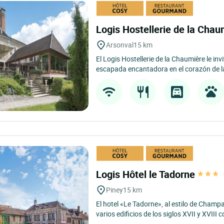
Logis Hostellerie de la Cha
Arsonval
15 km
El Logis Hostellerie de la Chaumière le inv
escapada encantadora en el corazón de la
Logis Hôtel le Tadorne
Piney
15 km
El hotel «Le Tadorne», al estilo de Cham
varios edificios de los siglos XVII y XVIII 