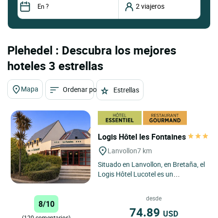
Plehedel : Descubra los mejores
hoteles 3 estrellas
Mapa
Ordenar por
Estrellas
Logis Hôtel les Fontaines
Lanvollon
7 km
Situado en Lanvollon, en Bretaña, el
Logis Hôtel Lucotel es un
establecimiento que le acoge
durante todo el año para sus...
desde
8/10
74.89
USD
(120 comentarios)