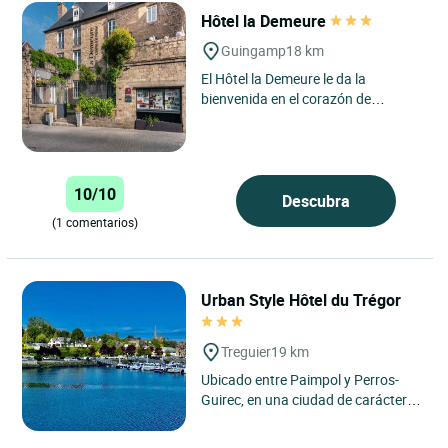
Hôtel la Demeure
Guingamp
18 km
El Hôtel la Demeure le da la
bienvenida en el corazón de
Guingamp, en una tranquila calle a
pocos pasos de la plaza central,...
10/10
Descubra
(1 comentarios)
Urban Style Hôtel du Trégor
Treguier
19 km
Ubicado entre Paimpol y Perros-
Guirec, en una ciudad de carácter,
llena de encanto. Le damos la
bienvenida a nuestro hotel...