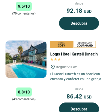
desde
9.5/10
92.18
USD
(70 comentarios)
Descubra
Logis Hôtel Kastell Dinec'h
Treguier
20 km
El Kastell Dinec'h es un hotel con
encanto y carácter en una granja
bretona del siglo XVII en medio de
un océano de verdor,...
desde
8.8/10
86.42
USD
(43 comentarios)
Descubra