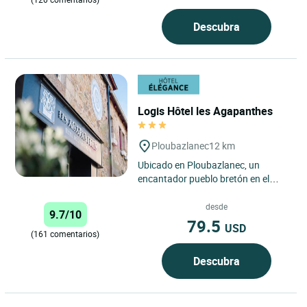
Descubra
Logis Hôtel les Agapanthes
Ploubazlanec
12 km
Ubicado en Ploubazlanec, un
encantador pueblo bretón en el
departamento de Côtes-d'Armor, el
Logis Hôtel Les Agapanthes...
desde
9.7/10
79.5
USD
(161 comentarios)
Descubra