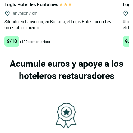
Logis Hôtel les Fontaines
Logi
Lanvollon
7 km
Pl
Situado en Lanvollon, en Bretaña, el Logis Hôtel Lucotel es
Ubica
un establecimiento...
el de
8/10
9.7
(120 comentarios)
Acumule euros y apoye a los
hoteleros restauradores