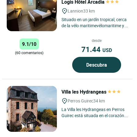
Logis Hôtel Arcadia
Lannion
33 km
Situado en un jardín tropical, cerca
de la vélo maritimevélomaritime y
del GR 34, el Hôtel Logis Arcadia
Lannion se encuentra...
desde
9.1/10
71.44
USD
(60 comentarios)
Descubra
Villa les Hydrangeas
Perros Guirec
34 km
La Villa les Hydrangeas en Perros
Guirec está situada en el corazón
de la magnífica región de Bretaña,
en la Costa de...