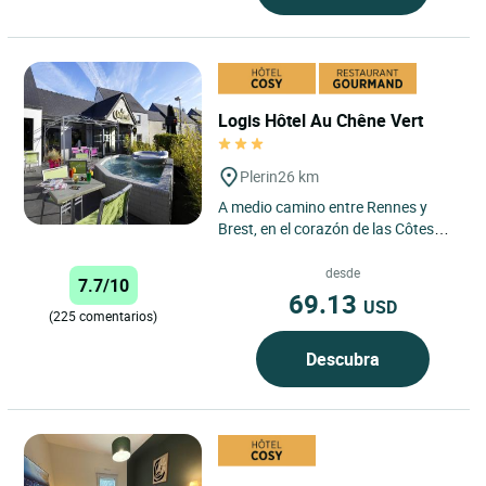
Logis Hôtel Au Chêne Vert
Plerin
26 km
A medio camino entre Rennes y
Brest, en el corazón de las Côtes
d'Armor, el hotel-restaurante Logis
"Au Chêne Vert" de...
desde
7.7/10
69.13
USD
(225 comentarios)
Descubra