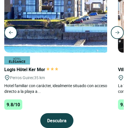
Logis Hôtel Ker Mor
Vill
Perros Guirec
35 km
Pe
Hotel familiar con carácter, idealmente situado con acceso
La Vi
directo a la playa a...
coraz
9.8/10
9.7
Descubra