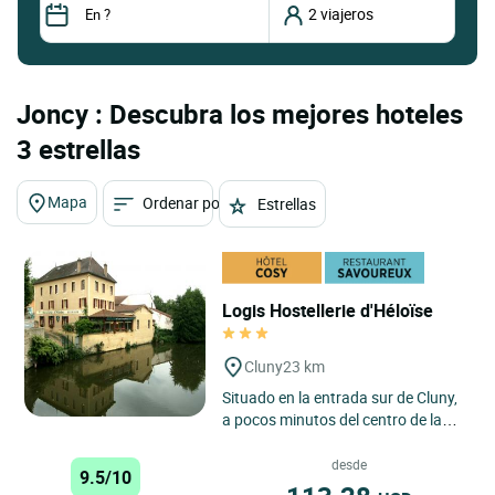
Joncy : Descubra los mejores hoteles
3 estrellas
Mapa
Ordenar por
Estrellas
Logis Hostellerie d'Héloïse
Cluny
23 km
Situado en la entrada sur de Cluny,
a pocos minutos del centro de la
ciudad y de la Abadía, y en el punto
de salida de la...
desde
9.5/10