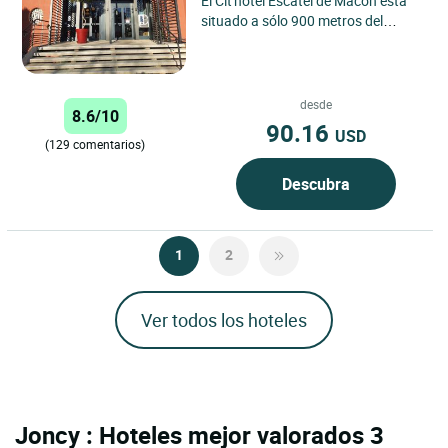
El Cit'hotel Escatel de Mâcon está
situado a sólo 900 metros del
centro de la ciudad. Este hotel con
restaurante ofrece...
desde
8.6/10
90.16
USD
(129 comentarios)
Descubra
1
2
Ver todos los hoteles
Joncy : Hoteles mejor valorados 3