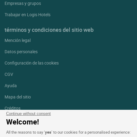
Empresas y grupos
Trabajar en Logis Hotels
términos y condiciones del sitio web
Mención legal
Datos personales
Configuración de las cookies
CGV
Ayuda
Mapa del sitio
Créditos
fotografías
Continue without consent
Welcome!
Síguenos
All the reasons to say ‘
yes
’ to our cookies for a personalised experience:
Facebook
Instagram