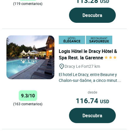
113.28
USD
(119 comentarios)
Descubra
Logis Hôtel le Dracy Hôtel &
Spa Rest. la Garenne
Dracy Le Fort
27 km
El hotel Le Dracy, entre Beaune y
Chalon-sur-Saône, a cinco minutos
de la autopista A6, le invita a pasar
una estancia en...
desde
9.3/10
116.74
USD
(163 comentarios)
Descubra