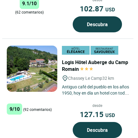
9.1/10
102.87
USD
(62 comentarios)
Descubra
Logis Hôtel Auberge du Camp
Romain
Chassey Le Camp
32 km
Antiguo café del pueblo en los años
1950, hoy en día un hotel con todo
el confort, en el flanco de la colina
con vistas...
desde
9/10
(92 comentarios)
127.15
USD
Descubra