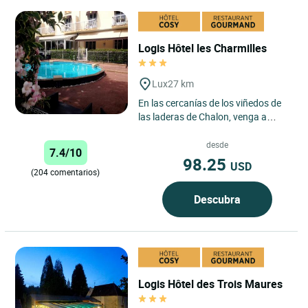
Logis Hôtel les Charmilles
Lux
27 km
En las cercanías de los viñedos de
las laderas de Chalon, venga a
relajarse en nuestra terraza, al
borde de la piscina...
desde
7.4/10
98.25
USD
(204 comentarios)
Descubra
Logis Hôtel des Trois Maures