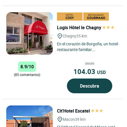
Logis Hôtel le Chagny
Chagny
35 km
En el corazón de Borgoña, un hotel-
restaurante familiar
completamente renovado, con una
decoración refinada de
desde
8.9/10
tonalidades...
104.03
USD
(85 comentarios)
Descubra
Cit'Hotel Escatel
Macon
39 km