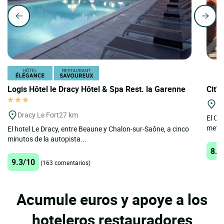
Logis Hôtel le Dracy Hôtel & Spa Rest. la Garenne
Cit'
M
Dracy Le Fort
27 km
El Ci
metro
El hotel Le Dracy, entre Beaune y Chalon-sur-Saône, a cinco
minutos de la autopista...
8.6
9.3/10
(163 comentarios)
Acumule euros y apoye a los
hoteleros restauradores