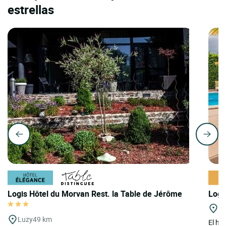
estrellas
Logis Hôtel du Morvan Rest. la Table de Jérôme
Logi
Fl
Luzy
49 km
El ho