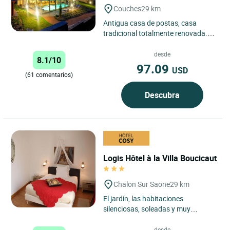
Couches
29 km
Antigua casa de postas, casa
tradicional totalmente renovada.
Cocina local y de mercado, buena
carta de vinos provenientes...
desde
8.1/10
97.09
USD
(61 comentarios)
Descubra
Logis Hôtel à la Villa Boucicaut
Chalon Sur Saone
29 km
El jardín, las habitaciones
silenciosas, soleadas y muy
confortables, el fuego de leña en el
salón y el hamman perfumado...
desde