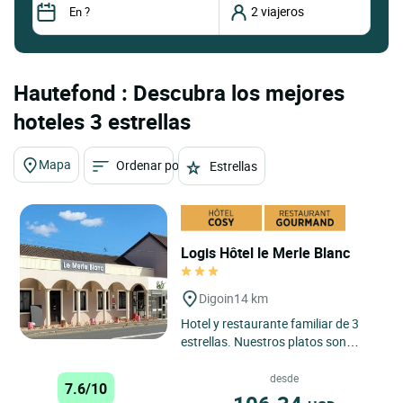
Hautefond : Descubra los mejores
hoteles 3 estrellas
Mapa
Ordenar por
Estrellas
Logis Hôtel le Merle Blanc
Digoin
14 km
Hotel y restaurante familiar de 3
estrellas. Nuestros platos son
caseros, elaborados con productos
locales. Ofrecemos servicio...
desde
7.6/10