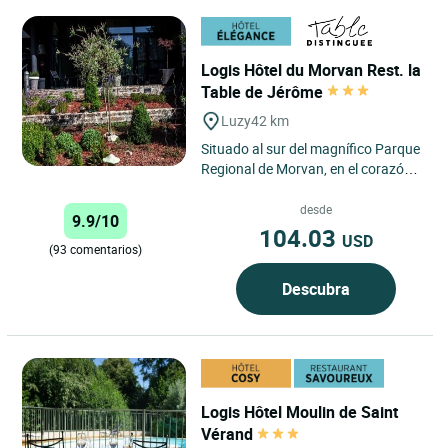
Logis Hôtel du Morvan Rest. la
Table de Jérôme
Luzy
42 km
Situado al sur del magnífico Parque
Regional de Morvan, en el corazón
de Borgoña, el hotel restaurante
“Du Morvan”,...
desde
9.9/10
104.03
USD
(93 comentarios)
Descubra
Logis Hôtel Moulin de Saint
Vérand