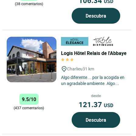
106.34
USD
(38 comentarios)
Descubra
Logis Hôtel Relais de l'Abbaye
Charlieu
31 km
Algo diferente… por la acogida en
un agradable ambiente. Algo
diferente… por el confort de las
habitaciones completamente...
desde
9.5/10
121.37
USD
(437 comentarios)
Descubra