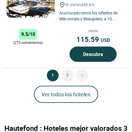
St Verand
48 km
Acurrucado entre los viñedos de
Mâconnais y Beaujolais, a 10
minutos del centro de Mâcon, a 5
minutos de la salida Nº...
desde
9.5/10
115.59
USD
(273 comentarios)
Descubra
1
2
Ver todos los hoteles
Hautefond : Hoteles mejor valorados 3