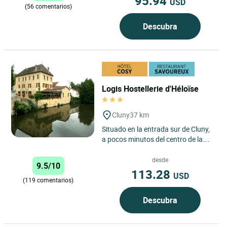
95.94
USD
(56 comentarios)
Descubra
Logis Hostellerie d'Héloïse
Cluny
37 km
Situado en la entrada sur de Cluny,
a pocos minutos del centro de la
ciudad y de la Abadía, y en el punto
de salida de la...
desde
9.5/10
113.28
USD
(119 comentarios)
Descubra