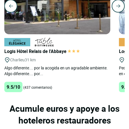
Logis Hôtel Relais de l'Abbaye
Logi
Charlieu
31 km
Bo
Algo diferente… por la acogida en un agradable ambiente.
Peque
Algo diferente… por...
en el 
9.5/10
9.6
(437 comentarios)
Acumule euros y apoye a los
hoteleros restauradores