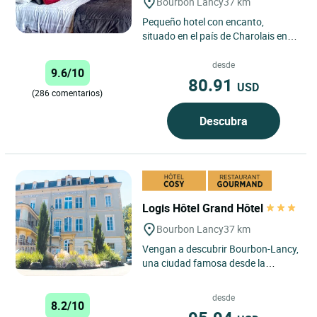
Bourbon Lancy
37 km
Pequeño hotel con encanto,
situado en el país de Charolais en el
corazón del distrito histórico de
Bourbon Lancy. Este...
desde
9.6/10
80.91
USD
(286 comentarios)
Descubra
Logis Hôtel Grand Hôtel
Bourbon Lancy
37 km
Vengan a descubrir Bourbon-Lancy,
una ciudad famosa desde la
antigüedad por sus milagrosas
aguas termales. Alójese en el...
desde
8.2/10