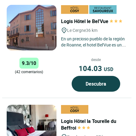
Logis Hôtel le Bel'Vue
Le Cergne
36 km
En un precioso pueblo de la región
de Roanne, el hotel Bel'Vue es una
lugar lleno de encanto con una
vista panorámica del...
desde
9.3/10
104.03
USD
(42 comentarios)
Descubra
Logis Hôtel la Tourelle du
Beffroi