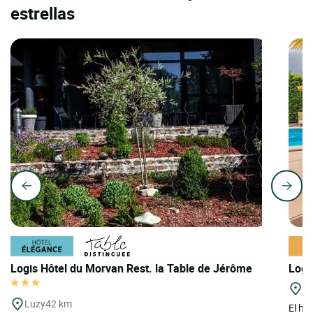
estrellas
Logis Hôtel du Morvan Rest. la Table de Jérôme
Logi
Fl
Luzy
42 km
El ho