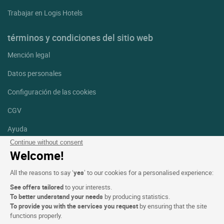
Trabajar en Logis Hotels
términos y condiciones del sitio web
Mención legal
Datos personales
Configuración de las cookies
CGV
Ayuda
Continue without consent
Mapa del sitio
Welcome!
Créditos
All the reasons to say ‘
yes
’ to our cookies for a personalised experience:
fotografías
See offers tailored
to your interests.
Síguenos
To better understand your needs
by producing statistics.
To provide you with the services you request
by ensuring that the site
Facebook
Instagram
functions properly.