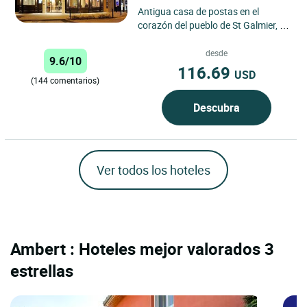
Antigua casa de postas en el
corazón del pueblo de St Galmier, la
“Hostellerie du Forez” le ofrece sus
habitaciones...
desde
9.6/10
116.69
USD
(144 comentarios)
Descubra
Ver todos los hoteles
Ambert : Hoteles mejor valorados 3
estrellas