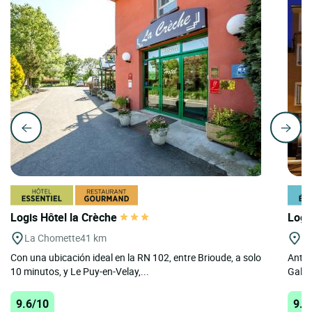
Logis Hôtel la Crèche
Logi
La Chomette
41 km
St
Con una ubicación ideal en la RN 102, entre Brioude, a solo
Antig
10 minutos, y Le Puy-en-Velay,...
Galmie
9.6/10
9.6