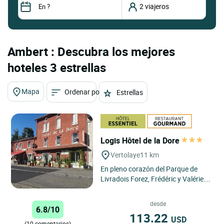
Ambert : Descubra los mejores
hoteles 3 estrellas
Mapa
Ordenar por
Estrellas
Logis Hôtel de la Dore
Vertolaye
11 km
En pleno corazón del Parque de
Livradois Forez, Frédéric y Valérie le
recibirán en el hotel de la Dore à
Vertolaye,...
desde
6.8/10
113.22
USD
(10 comentarios)