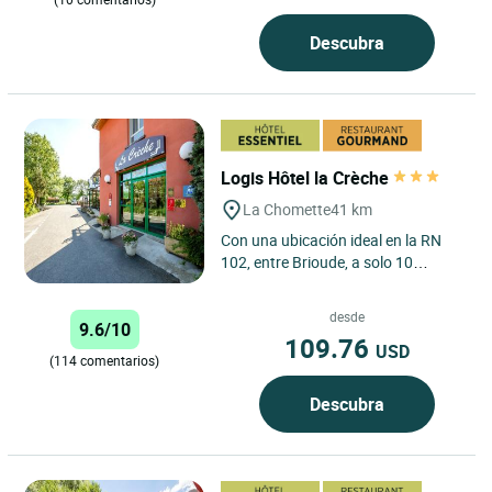
Descubra
Logis Hôtel la Crèche
La Chomette
41 km
Con una ubicación ideal en la RN
102, entre Brioude, a solo 10
minutos, y Le Puy-en-Velay, a 45
minutos, el Logis Hotel...
desde
9.6/10
109.76
USD
(114 comentarios)
Descubra