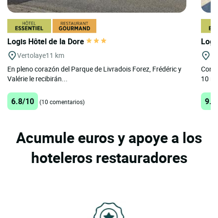
Logis Hôtel de la Dore
Logi
Vertolaye
11 km
La
En pleno corazón del Parque de Livradois Forez, Frédéric y
Con u
Valérie le recibirán...
10 mi
6.8/10
9.6
(10 comentarios)
Acumule euros y apoye a los
hoteleros restauradores