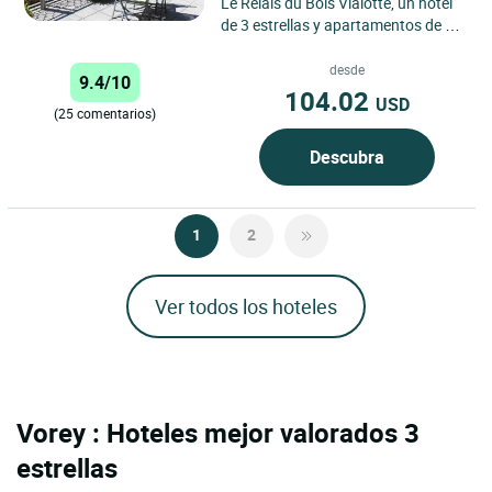
Le Relais du Bois Vialotte, un hotel
de 3 estrellas y apartamentos de 4
estrellas en Le Chambon-sur-
Lignon que combinan naturaleza,...
desde
9.4/10
104.02
USD
(25 comentarios)
Descubra
1
2
Ver todos los hoteles
Vorey : Hoteles mejor valorados 3
estrellas