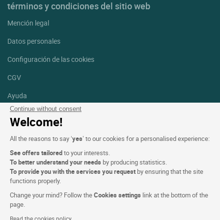
términos y condiciones del sitio web
Mención legal
Datos personales
Configuración de las cookies
CGV
Ayuda
Continue without consent
Mapa del sitio
Welcome!
Créditos
All the reasons to say ‘
yes
’ to our cookies for a personalised experience:
fotografías
See offers tailored
to your interests.
Síguenos
To better understand your needs
by producing statistics.
To provide you with the services you request
by ensuring that the site
Facebook
Instagram
functions properly.
Change your mind? Follow the
Cookies settings
link at the bottom of the
Linkedin
page.
Read the cookies policy