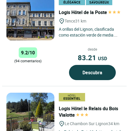
Logis Hôtel de la Poste
Tence
31 km
A orillas del Lignon, clasificada
como estación verde de media
montaña, la ciudad de Tence ha
conservado su encanto y
desde
9.2/10
autenticidad....
83.21
USD
(94 comentarios)
Descubra
Logis Hôtel le Relais du Bois
Vialotte
Le Chambon Sur Lignon
34 km