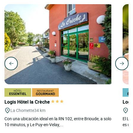
Logis Hôtel la Crèche
Logi
La Chomette
34 km
Le
Con una ubicación ideal en la RN 102, entre Brioude, a solo
El Lo
10 minutos, y Le Puy-en-Velay,...
es un