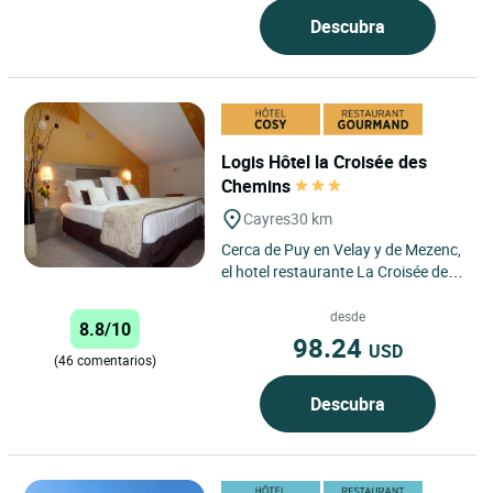
Descubra
Logis Hôtel la Croisée des
Chemins
Cayres
30 km
Cerca de Puy en Velay y de Mezenc,
el hotel restaurante La Croisée des
Chemins de Cayres es un auténtico
oasis de tranquilidad...
desde
8.8/10
98.24
USD
(46 comentarios)
Descubra