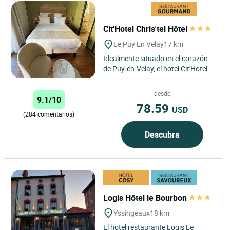
Cit'Hotel Chris'tel Hôtel
Le Puy En Velay
17 km
Idealmente situado en el corazón
de Puy-en-Velay, el hotel Cit'Hotel
Chris'tel ofrece un punto de partida
privilegiado para...
desde
9.1/10
78.59
USD
(284 comentarios)
Descubra
Logis Hôtel le Bourbon
Yssingeaux
18 km
El hotel restaurante Logis Le