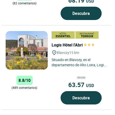
68.19
USD
(82 comentarios)
Descubra
Logis Hôtel l'Abri
Blavozy
15 km
Situado en Blavozy, en el
departamento de Alto Loira, Logis
Hôtel l’Abri ofrece habitaciones
confortables y totalmente...
desde
8.8/10
63.57
USD
(489 comentarios)
Descubra