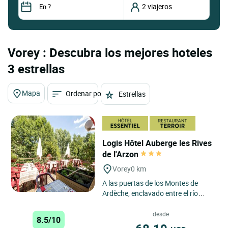
Vorey : Descubra los mejores hoteles
3 estrellas
Mapa
Ordenar por
Estrellas
Logis Hôtel Auberge les Rives
de l'Arzon
Vorey
0 km
A las puertas de los Montes de
Ardèche, enclavado entre el río
Arzon y el majestuoso Loira, el
último gran río salvaje...
desde
8.5/10