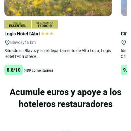
Logis Hôtel l'Abri
Cit'H
Blavozy
15 km
Le
Situado en Blavozy, en el departamento de Alto Loira, Logis
Ideal
Hôtel l’Abri ofrece...
Cit'Ho
8.8/10
9.1
(489 comentarios)
Acumule euros y apoye a los
hoteleros restauradores