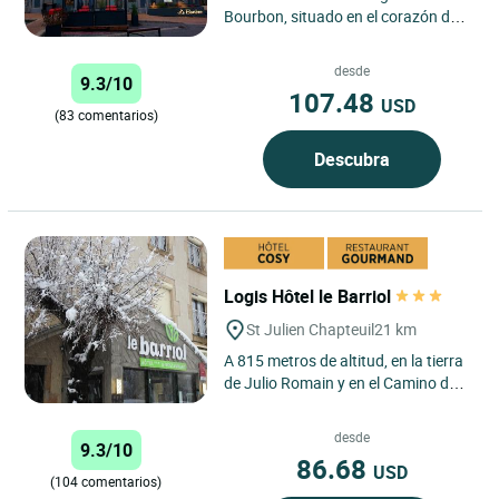
Bourbon, situado en el corazón del
centro de Yssingeaux, es un
establecimiento de 3 estrellas...
desde
9.3/10
107.48
USD
(83 comentarios)
Descubra
Logis Hôtel le Barriol
St Julien Chapteuil
21 km
A 815 metros de altitud, en la tierra
de Julio Romain y en el Camino de
Santiago de Compostela, Karina y
Dominique estarán...
desde
9.3/10
86.68
USD
(104 comentarios)