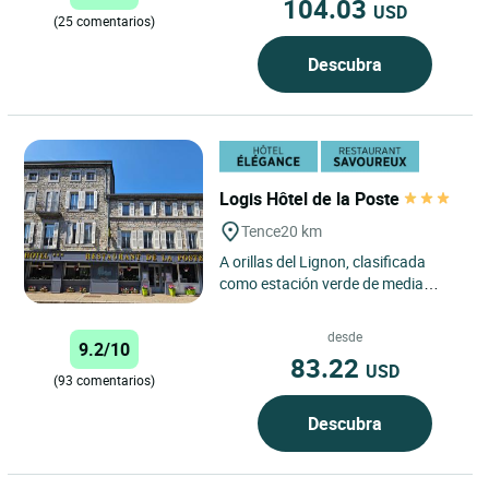
104.03
USD
(25 comentarios)
Descubra
Logis Hôtel de la Poste
Tence
20 km
A orillas del Lignon, clasificada
como estación verde de media
montaña, la ciudad de Tence ha
conservado su encanto y
desde
9.2/10
autenticidad....
83.22
USD
(93 comentarios)
Descubra