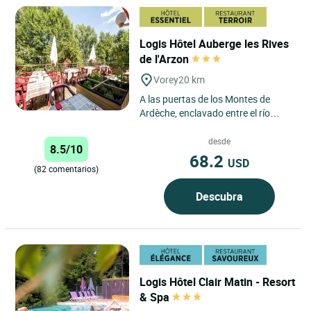
Logis Hôtel Auberge les Rives
de l'Arzon
Vorey
20 km
A las puertas de los Montes de
Ardèche, enclavado entre el río
Arzon y el majestuoso Loira, el
último gran río salvaje...
desde
8.5/10
68.2
USD
(82 comentarios)
Descubra
Logis Hôtel Clair Matin - Resort
& Spa