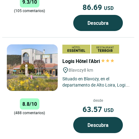
9.3/10
86.69
USD
(105 comentarios)
Descubra
Logis Hôtel l'Abri
Blavozy
8 km
Situado en Blavozy, en el
departamento de Alto Loira, Logis
Hôtel l’Abri ofrece habitaciones
confortables y totalmente...
desde
8.8/10
63.57
USD
(488 comentarios)
Descubra