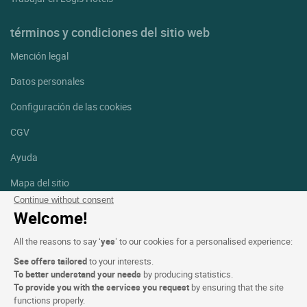
términos y condiciones del sitio web
Mención legal
Datos personales
Configuración de las cookies
CGV
Ayuda
Mapa del sitio
Continue without consent
Créditos
Welcome!
fotografías
All the reasons to say ‘
yes
’ to our cookies for a personalised experience:
Síguenos
See offers tailored
to your interests.
Facebook
Instagram
To better understand your needs
by producing statistics.
To provide you with the services you request
by ensuring that the site
functions properly.
Linkedin