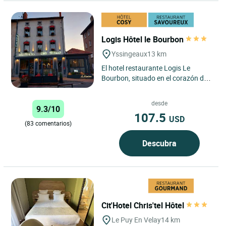
Logis Hôtel le Bourbon
Yssingeaux
13 km
El hotel restaurante Logis Le
Bourbon, situado en el corazón del
centro de Yssingeaux, es un
establecimiento de 3 estrellas...
desde
9.3/10
107.5
USD
(83 comentarios)
Descubra
Cit'Hotel Chris'tel Hôtel
Le Puy En Velay
14 km