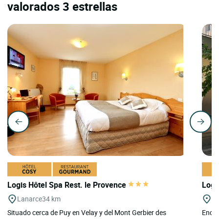
valorados 3 estrellas
Logis Hôtel Spa Rest. le Provence
Logi
Lanarce
34 km
Va
Situado cerca de Puy en Velay y del Mont Gerbier des
Encla