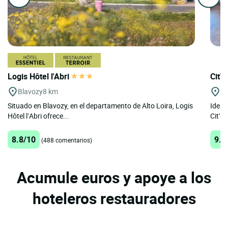
Logis Hôtel l'Abri
Cit'H
Blavozy
8 km
Le
Situado en Blavozy, en el departamento de Alto Loira, Logis
Ideal
Hôtel l’Abri ofrece...
Cit'Ho
8.8/10
9.1
(488 comentarios)
Acumule euros y apoye a los
hoteleros restauradores