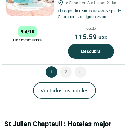
Le Chambon Sur Lignon
21 km
El Logis Clair Matin Resort & Spa de
Chambon-sur-Lignon es un
establecimiento de tres estrellas
que ofrece una estancia
desde
9.4/10
inolvidable...
115.59
USD
(183 comentarios)
Descubra
1
2
Ver todos los hoteles
St Julien Chapteuil : Hoteles mejor