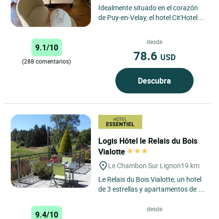
Idealmente situado en el corazón
de Puy-en-Velay, el hotel Cit'Hotel
Chris'tel ofrece un punto de partida
privilegiado para...
desde
9.1/10
78.6
USD
(288 comentarios)
Descubra
Logis Hôtel le Relais du Bois
Vialotte
Le Chambon Sur Lignon
19 km
Le Relais du Bois Vialotte, un hotel
de 3 estrellas y apartamentos de 4
estrellas en Le Chambon-sur-
Lignon que combinan naturaleza,...
desde
9.4/10