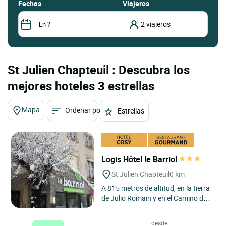
fechas
Viajeros
St Julien Chapteuil : Descubra los
mejores hoteles 3 estrellas
Mapa
Ordenar por
Estrellas
Logis Hôtel le Barriol
St Julien Chapteuil
0 km
A 815 metros de altitud, en la tierra
de Julio Romain y en el Camino de
Santiago de Compostela, Karina y
Dominique estarán...
desde