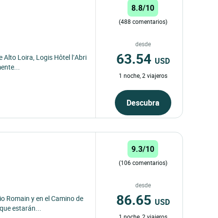
8.8/10
(488 comentarios)
desde
63.54
Alto Loira, Logis Hôtel l’Abri
USD
ente...
1 noche, 2 viajeros
Descubra
9.3/10
(106 comentarios)
desde
86.65
ulio Romain y en el Camino de
USD
que estarán...
1 noche, 2 viajeros