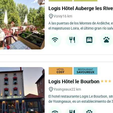
Logis Hôtel Auberge les Rive
Vorey
16 km
A las puertas de los Montes de Ardèche, e
el majestuoso Loira, el último gran río salv
Logis Hôtel le Bourbon
Yssingeaux
22 km
El hotel restaurante Logis Le Bourbon, si
de Yssingeaux, es un establecimiento de 3 