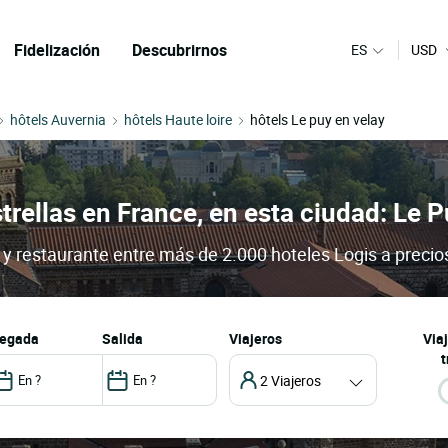
Fidelización
Descubrirnos
ES
USD
hôtels Auvernia
hôtels Haute loire
hôtels Le puy en velay
trellas en France, en esta ciudad: Le 
 y restaurante entre más de 2.000 hoteles Logis a precio
llegada
salida
Viajeros
Via
t
2 Viajeros