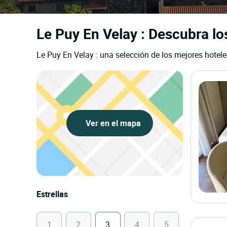
Le Puy En Velay : Descubra lo
Le Puy En Velay : una selección de los mejores hotele
Ver en el mapa
Estrellas
1
2
3
4
5