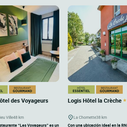
ôtel des Voyageurs
Logis Hôtel la Crèche
eu Ville
48 km
La Chomette
38 km
estaurante “Les Voyageurs” es un
Con una ubicación ideal en la RN