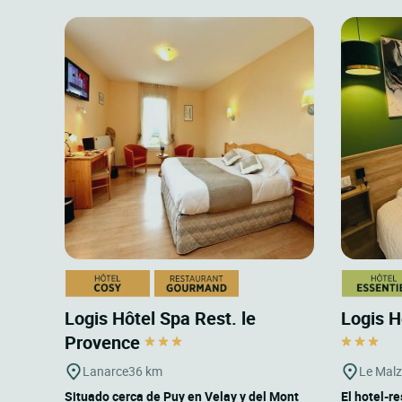
Logis Hôtel Spa Rest. le
Logis H
Provence
Lanarce
36 km
Le Malzi
Situado cerca de Puy en Velay y del Mont
El hotel-r