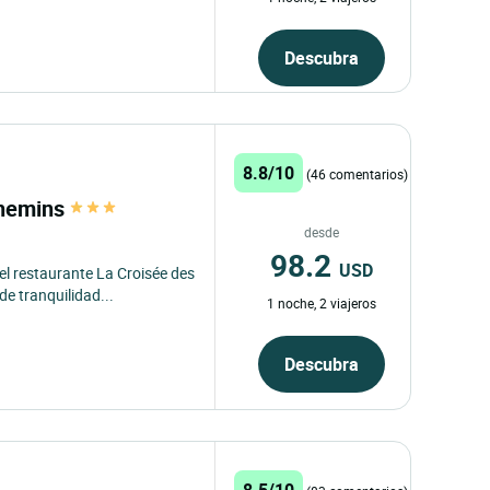
Descubra
8.8/10
(46 comentarios)
Chemins
desde
98.2
USD
el restaurante La Croisée des
e tranquilidad...
1 noche, 2 viajeros
Descubra
8.5/10