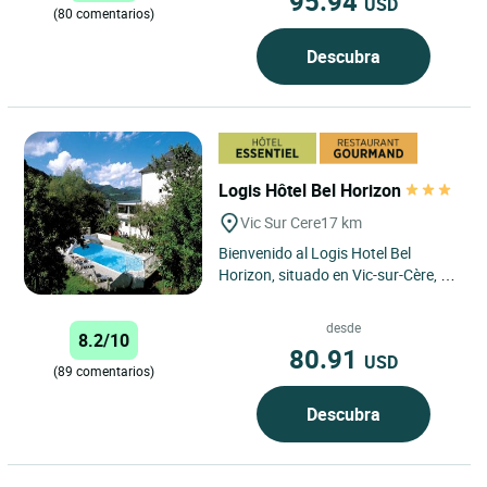
95.94
USD
(80 comentarios)
Descubra
Logis Hôtel Bel Horizon
Vic Sur Cere
17 km
Bienvenido al Logis Hotel Bel
Horizon, situado en Vic-sur-Cère, en
el corazón de la región de Auvernia,
en el Macizo Central....
desde
8.2/10
80.91
USD
(89 comentarios)
Descubra