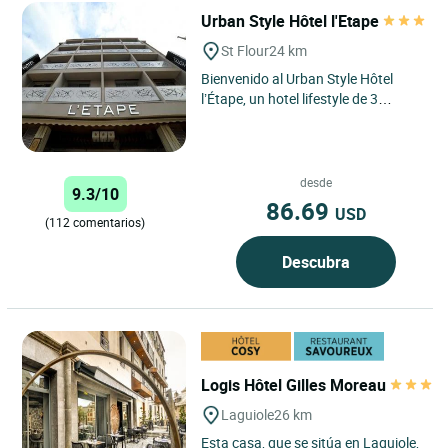
Urban Style Hôtel l'Etape
St Flour
24 km
Bienvenido al Urban Style Hôtel
l’Étape, un hotel lifestyle de 3
estrellas situado en el corazón de
Saint-Flour, una...
desde
9.3/10
86.69
USD
(112 comentarios)
Descubra
Logis Hôtel Gilles Moreau
Laguiole
26 km
Esta casa, que se sitúa en Laguiole,