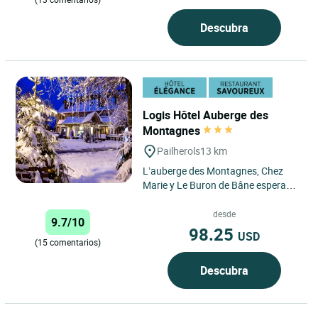
Descubra
Logis Hôtel Auberge des
Montagnes
Pailherols
13 km
L’auberge des Montagnes, Chez
Marie y Le Buron de Bâne esperan a
sus huéspedes en el pueblo de
Pailherols, en la cumbre...
desde
9.7/10
98.25
USD
(15 comentarios)
Descubra