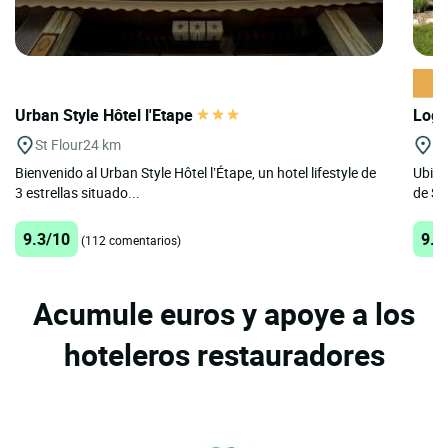
Urban Style Hôtel l'Etape
Logi
St Flour
24 km
Ga
Bienvenido al Urban Style Hôtel l’Étape, un hotel lifestyle de
Ubica
3 estrellas situado...
de Sai
9.3/10
9.8
(112 comentarios)
Acumule euros y apoye a los
hoteleros restauradores