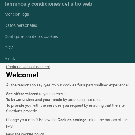
términos y condiciones del sitio web
Mención legal
Datos personales
Configuración de las cookies
CGV
Ayuda
Continue without consent
Mapa del sitio
Welcome!
Créditos
All the reasons to say ‘
yes
’ to our cookies for a personalised experience:
fotografías
See offers tailored
to your interests.
Síguenos
To better understand your needs
by producing statistics.
To provide you with the services you request
by ensuring that the site
Facebook
Instagram
functions properly.
Change your mind? Follow the
Cookies settings
link at the bottom of the
Linkedin
page.
Read the cookies policy