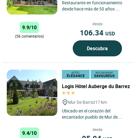
Restaurante en funcionamiento
desde hace más de 50 años.
Antigua casa de diligencias.
Especialidades regionales.
desde
9.9/10
106.34
USD
(56 comentarios)
Descubra
Logis Hôtel Auberge du Barrez
Mur De Barrez
17 km
Ubicado en el corazón del
encantador pueblo de Mur de
Barrez, el Auberge du Barrez ofrece
un refugio tranquilo y pintoresco...
desde
9.4/10