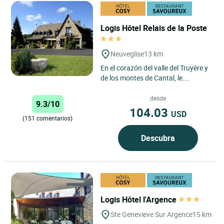
Logis Hôtel Relais de la Poste
Neuveglise
13 km
En el corazón del valle del Truyère y
de los montes de Cantal, le
recibiremos en un marco rústico y
cálido. Podrá saborear...
desde
9.3/10
104.03
USD
(151 comentarios)
Descubra
Logis Hôtel l'Argence
Ste Genevieve Sur Argence
15 km