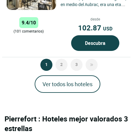
en medio del Aubrac, era una etapa
para los viajeros y comerciantes de
la preguerra....
desde
9.4/10
102.87
USD
(101 comentarios)
Descubra
1
2
3
Ver todos los hoteles
Pierrefort : Hoteles mejor valorados 3
estrellas