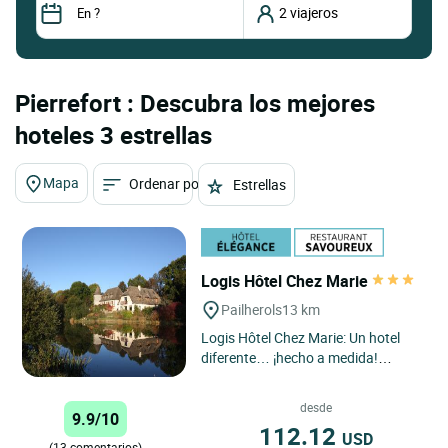
Pierrefort : Descubra los mejores
hoteles 3 estrellas
Mapa
Ordenar por
Estrellas
Logis Hôtel Chez Marie
Pailherols
13 km
Logis Hôtel Chez Marie: Un hotel
diferente… ¡hecho a medida!
¿Busca algo más que una simple
habitación? Bienvenido...
desde
9.9/10
112.12
USD
(13 comentarios)