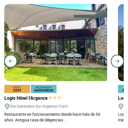
Logis Hôtel l'Argence
Logi
Ste Genevieve Sur Argence
15 km
Pa
Restaurante en funcionamiento desde hace más de 50
Logis
años. Antigua casa de diligencias....
medid