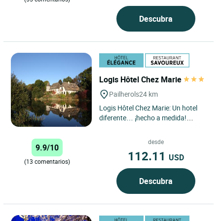
Descubra
Logis Hôtel Chez Marie
Pailherols
24 km
Logis Hôtel Chez Marie: Un hotel
diferente… ¡hecho a medida!
¿Busca algo más que una simple
habitación? Bienvenido...
desde
9.9/10
112.11
USD
(13 comentarios)
Descubra