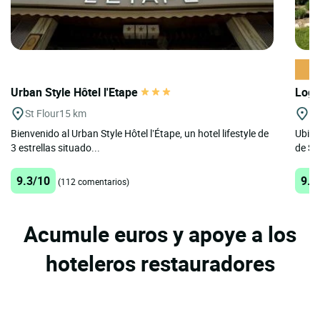
Urban Style Hôtel l'Etape
Logi
St Flour
15 km
Ga
Bienvenido al Urban Style Hôtel l’Étape, un hotel lifestyle de
Ubica
3 estrellas situado...
de Sai
9.3/10
9.8
(112 comentarios)
Acumule euros y apoye a los
hoteleros restauradores