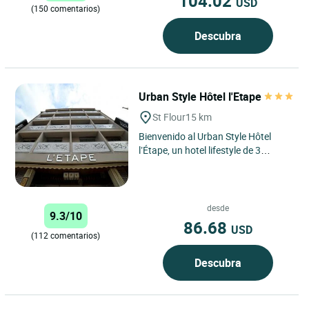
104.02
USD
(150 comentarios)
Descubra
Urban Style Hôtel l'Etape
St Flour
15 km
Bienvenido al Urban Style Hôtel
l’Étape, un hotel lifestyle de 3
estrellas situado en el corazón de
Saint-Flour, una...
desde
9.3/10
86.68
USD
(112 comentarios)
Descubra