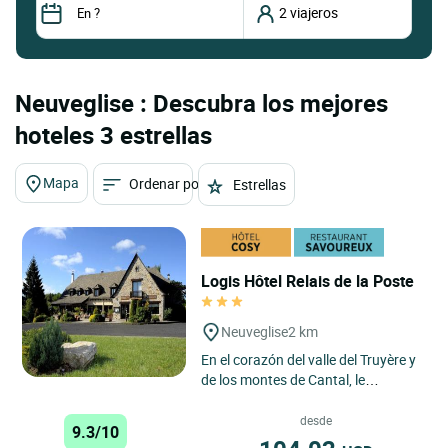
Neuveglise : Descubra los mejores
hoteles 3 estrellas
Mapa
Ordenar por
Estrellas
Logis Hôtel Relais de la Poste
Neuveglise
2 km
En el corazón del valle del Truyère y
de los montes de Cantal, le
recibiremos en un marco rústico y
cálido. Podrá saborear...
desde
9.3/10