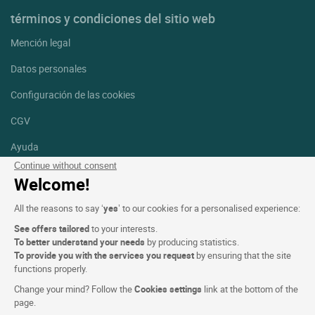
términos y condiciones del sitio web
Mención legal
Datos personales
Configuración de las cookies
CGV
Ayuda
Continue without consent
Mapa del sitio
Welcome!
Créditos
All the reasons to say ‘
yes
’ to our cookies for a personalised experience:
fotografías
See offers tailored
to your interests.
Síguenos
To better understand your needs
by producing statistics.
To provide you with the services you request
by ensuring that the site
Facebook
Instagram
functions properly.
Change your mind? Follow the
Cookies settings
link at the bottom of the
Linkedin
page.