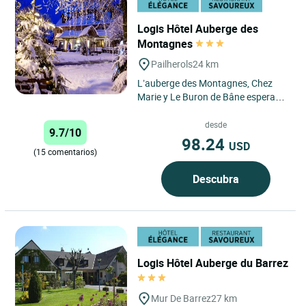
Logis Hôtel Auberge des
Montagnes
Pailherols
24 km
L’auberge des Montagnes, Chez
Marie y Le Buron de Bâne esperan a
sus huéspedes en el pueblo de
Pailherols, en la cumbre...
desde
9.7/10
98.24
USD
(15 comentarios)
Descubra
Logis Hôtel Auberge du Barrez
Mur De Barrez
27 km