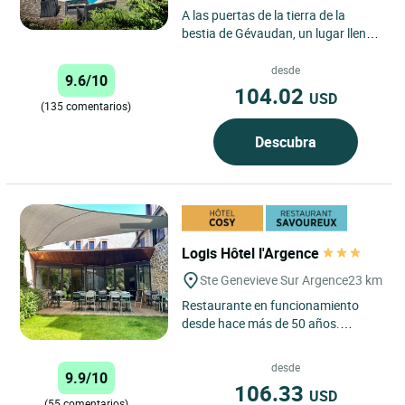
A las puertas de la tierra de la
bestia de Gévaudan, un lugar lleno
de misterios, venga y alójese en el
Logis Hôtel du...
desde
9.6/10
104.02
USD
(135 comentarios)
Descubra
Logis Hôtel l'Argence
Ste Genevieve Sur Argence
23 km
Restaurante en funcionamiento
desde hace más de 50 años.
Antigua casa de diligencias.
Especialidades regionales.
desde
9.9/10
106.33
USD
(55 comentarios)