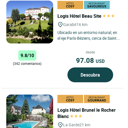
Logis Hôtel Beau Site
Garabit
16 km
Ubicado en un entorno natural, en
el eje París-Béziers, cerca de Saint-
Flour, el Logis Hôtel Beau Site es un
auténtico...
desde
9.8/10
97.08
USD
(342 comentarios)
Descubra
Logis Hôtel Brunel le Rocher
Blanc
La Garde
21 km