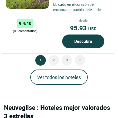
Ubicado en el corazón del
encantador pueblo de Mur de
Barrez, el Auberge du Barrez ofrece
un refugio tranquilo y pintoresco...
desde
9.4/10
95.93
USD
(80 comentarios)
Descubra
1
2
3
Ver todos los hoteles
Neuveglise : Hoteles mejor valorados
3 estrellas