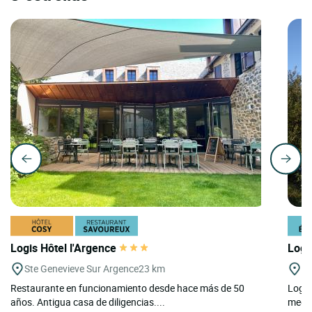
Logis Hôtel l'Argence
Logi
Ste Genevieve Sur Argence
23 km
Pa
Restaurante en funcionamiento desde hace más de 50
Logis
años. Antigua casa de diligencias....
medid