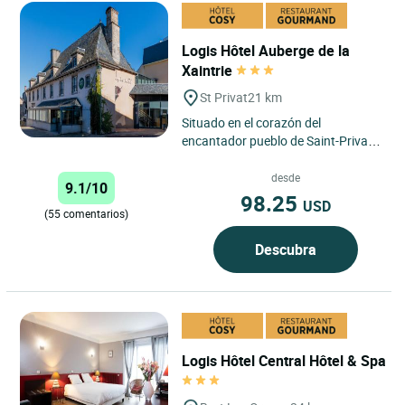
Logis Hôtel Auberge de la
Xaintrie
St Privat
21 km
Situado en el corazón del
encantador pueblo de Saint-Privat,
el Auberge de la Xaintrie ofrece el
marco ideal para una escapada...
desde
9.1/10
98.25
USD
(55 comentarios)
Descubra
Logis Hôtel Central Hôtel & Spa