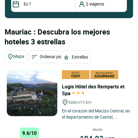
Mauriac : Descubra los mejores
hoteles 3 estrellas
Mapa
Ordenar por
Estrellas
Logis Hôtel des Remparts et
Spa
Salers
15 km
En el corazón del Macizo Central, en
el departamento de Cantal,
descubra un establecimiento de
tamaño humano donde la familia...
desde
9.6/10