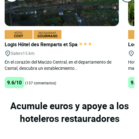
Logis Hôtel des Remparts et Spa
Logi
Salers
15 km
Ne
En el corazón del Macizo Central, en el departamento de
Hotel 
Cantal, descubra un establecimiento...
marco
9.6/10
9.2
(137 comentarios)
Acumule euros y apoye a los
hoteleros restauradores