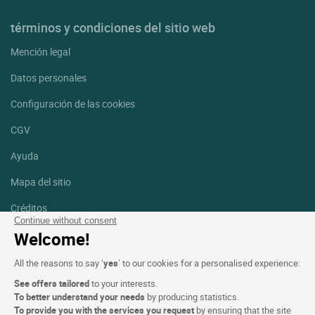
términos y condiciones del sitio web
Mención legal
Datos personales
Configuración de las cookies
CGV
Ayuda
Mapa del sitio
Créditos
fotografías
Continue without consent
Welcome!
Síguenos
All the reasons to say ‘
yes
’ to our cookies for a personalised experience:
Facebook
Instagram
See offers tailored
to your interests.
To better understand your needs
by producing statistics.
Linkedin
To provide you with the services you request
by ensuring that the site