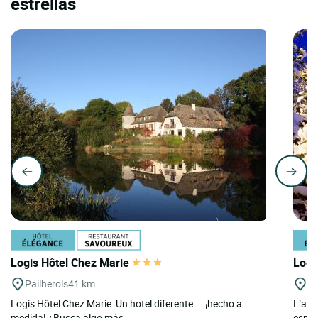
estrellas
Logis Hôtel Chez Marie
Logi
Pailherols
41 km
Pa
Logis Hôtel Chez Marie: Un hotel diferente… ¡hecho a
L’aub
medida! ¿Busca algo más...
esper