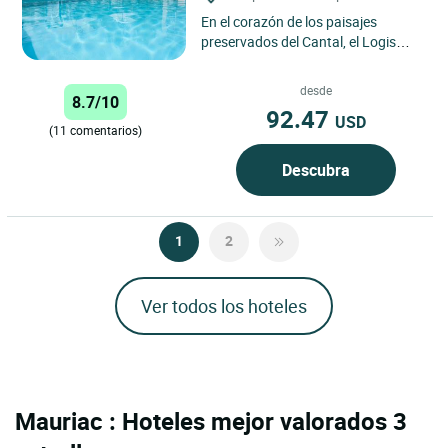
En el corazón de los paisajes
preservados del Cantal, el Logis
Hôtel Hotel du Lac invita a
descubrir un lugar cálido y...
desde
8.7/10
92.47
USD
(11 comentarios)
Descubra
1
2
Ver todos los hoteles
Mauriac : Hoteles mejor valorados 3