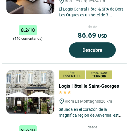
Bort Les Orgues
24 km
El Logis Central Hôtel & SPA de Bort
Les Orgues es un hotel de 3
estrellas idealmente situado en el
corazón de la región...
desde
8.2/10
86.69
USD
(440 comentarios)
Descubra
Logis Hôtel le Saint-Georges
Riom Es Montagnes
26 km
Situada en el corazón de la
magnífica región de Auvernia, esta
gran casa de piedra del siglo XIX en
Riom es Montagnes...
desde
8.7/10