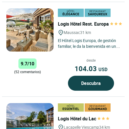
Logis Hôtel Rest. Europa
Maussac
31 km
El Hôtel Logis Europa, de gestión
familiar, le da la bienvenida en un
precioso entorno verde a las
puertas del parque natural...
desde
9.7/10
104.03
USD
(52 comentarios)
Descubra
Logis Hôtel du Lac
Lacapelle Viescamp
34 km