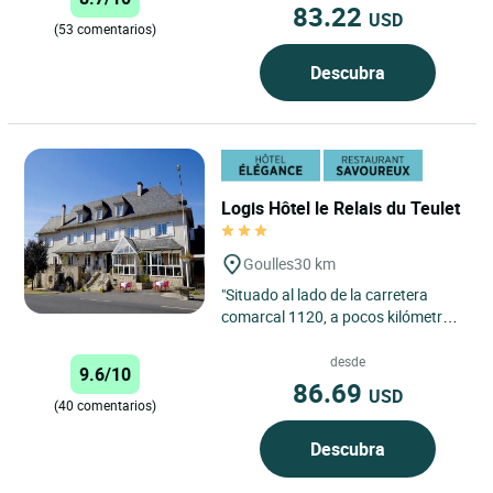
83.22
USD
(53 comentarios)
Descubra
Logis Hôtel le Relais du Teulet
Goulles
30 km
"Situado al lado de la carretera
comarcal 1120, a pocos kilómetros
de Goulles y en un lugar llamado Le
Teulet, este antiguo...
desde
9.6/10
86.69
USD
(40 comentarios)
Descubra