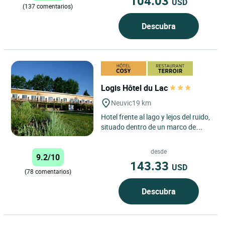
104.03
USD
(137 comentarios)
Descubra
Logis Hôtel du Lac
Neuvic
19 km
Hotel frente al lago y lejos del ruido,
situado dentro de un marco de
vegetación propicio para el reposo
y el descanso....
desde
9.2/10
143.33
USD
(78 comentarios)
Descubra