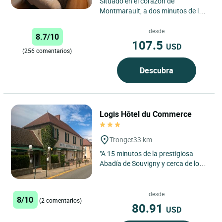
Situado en el corazón de
Montmarault, a dos minutos de la
autopista A71, el Logis Hostellerie
du Centrotel et Spa ofrece...
desde
8.7/10
107.5
USD
(256 comentarios)
Descubra
Logis Hôtel du Commerce
Tronget
33 km
"A 15 minutos de la prestigiosa
Abadía de Souvigny y cerca de los
famosos viñedos de Saint-
Pourçain, Tronget goza de una...
desde
8/10
(2 comentarios)
80.91
USD