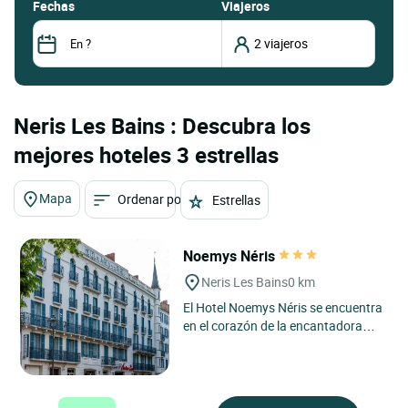
fechas
Viajeros
Neris Les Bains : Descubra los
mejores hoteles 3 estrellas
Mapa
Ordenar por
Estrellas
Noemys Néris
Neris Les Bains
0 km
El Hotel Noemys Néris se encuentra
en el corazón de la encantadora
ciudad balneario de Néris-les-Bains,
en la región...