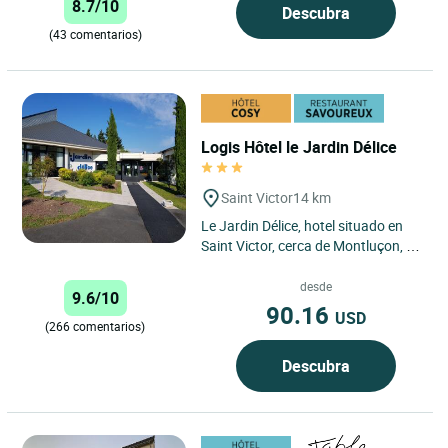
8.7/10
Descubra
(43 comentarios)
Logis Hôtel le Jardin Délice
Saint Victor
14 km
Le Jardin Délice, hotel situado en
Saint Victor, cerca de Montluçon, en
el departamento de Allier, te reserva
una cálida...
desde
9.6/10
90.16
USD
(266 comentarios)
Descubra