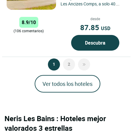
Les Ancizes Comps, a solo 40
minutos de Clermont-Ferrand, es un
destino ideal para...
desde
8.9/10
87.85
USD
(106 comentarios)
Descubra
1
2
Ver todos los hoteles
Neris Les Bains : Hoteles mejor
valorados 3 estrellas