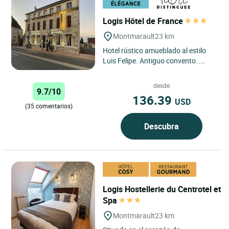
Logis Hôtel de France
Montmarault
23 km
Hotel rústico amueblado al estilo
Luis Felipe. Antiguo convento.
Cocina especializada en platos
regionales.
desde
9.7/10
136.39
USD
(35 comentarios)
Descubra
Logis Hostellerie du Centrotel et
Spa
Montmarault
23 km