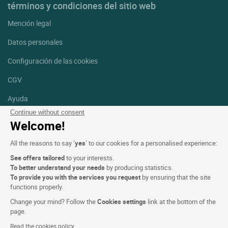
términos y condiciones del sitio web
Mención legal
Datos personales
Configuración de las cookies
CGV
Ayuda
Continue without consent
Mapa del sitio
Welcome!
Créditos
All the reasons to say ‘
yes
’ to our cookies for a personalised experience:
fotografías
See offers tailored
to your interests.
Síguenos
To better understand your needs
by producing statistics.
To provide you with the services you request
by ensuring that the site
Facebook
Instagram
functions properly.
Change your mind? Follow the
Cookies settings
link at the bottom of the
Linkedin
page.
Read the cookies policy