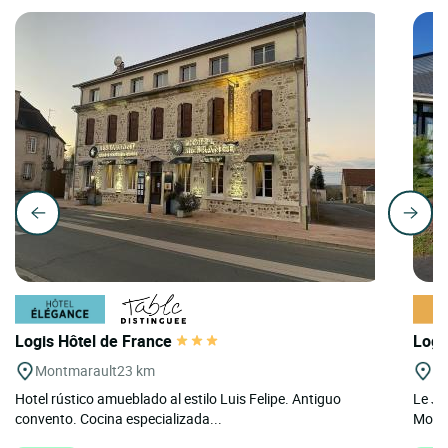
Logis Hôtel de France
Logi
Montmarault
23 km
Sa
Hotel rústico amueblado al estilo Luis Felipe. Antiguo
Le Ja
convento. Cocina especializada...
Montl