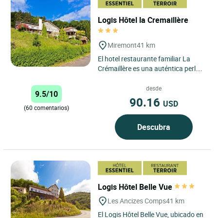
Logis Hôtel la Cremaillère
Miremont
41 km
El hotel restaurante familiar La
Crémaillère es una auténtica perla
situada en el valle clasificado
Natura 2000, en el...
desde
9.5/10
90.16
USD
(60 comentarios)
Descubra
Logis Hôtel Belle Vue
Les Ancizes Comps
41 km
El Logis Hôtel Belle Vue, ubicado en