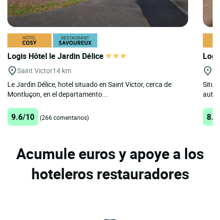
Logis Hôtel le Jardin Délice
Logi
Saint Victor
14 km
Mo
Le Jardin Délice, hotel situado en Saint Victor, cerca de
Situa
Montluçon, en el departamento...
autop
9.6/10
8.7
(266 comentarios)
Acumule euros y apoye a los
hoteleros restauradores