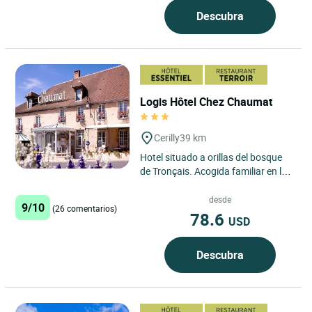
Descubra
Logis Hôtel Chez Chaumat
Cerilly
39 km
Hotel situado a orillas del bosque
de Tronçais. Acogida familiar en la
que todos tratarán de hacerle
descubrir las distintas...
desde
9/10
(26 comentarios)
78.6
USD
Descubra