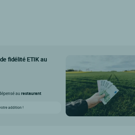
e fidélité ETIK au
o dépensé au
restaurant
tre addition !