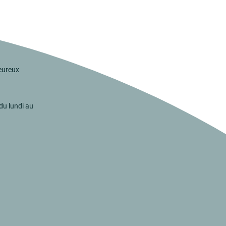
eureux
du lundi au