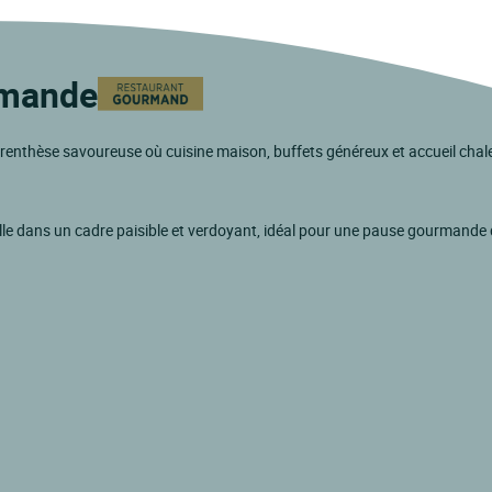
rmande
enthèse savoureuse où cuisine maison, buffets généreux et accueil chal
ille dans un cadre paisible et verdoyant, idéal pour une pause gourmande 