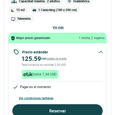
Capacidad máxima : 2 adultos
Inalámbrica
15 m2
1 Cama king (180 x 200 cm)
Televisión
ver más
Mejor precio garantizado
1 noche, 2 viajeros
Precio estándar
125.59
USD
Detalles de la tarifa
Tasa turística no incluida 2.53 USD
Gana 7,34 USD
Pagar en el momento
Ver condiciones tarifarias
Reservar