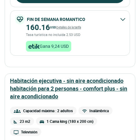
FIN DE SEMANA ROMANTICO
160.16
USD
Detalles de la tarifa
Tasa turística no incluida 2.53 USD
Gana 9,24 USD
habitación ejecutiva - sin aire acondicionado
habitación para 2 personas - comfort plus - sin
aire acondicionado
Capacidad máxima : 2 adultos
Inalámbrica
23 m2
1 Cama king (180 x 200 cm)
Televisión