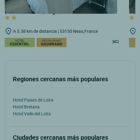
LOGIS HOTELS | Logis Hôtel la Croix Verte
LOGI
A 5.38 km de distancia | 53150 Neau,France
A
Regiones cercanas más populares
Hotel Paises de Loira
Hotel Bretana
Hotel Valle del Loira
Ciudades cercanas más populares