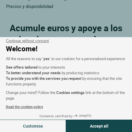
Precios y disponibilidad
Acumule euros y apoye a los
hoteleros restauradores
Continue without consent
Welcome!
All the reasons to say ‘
yes
’ to our cookies for a personalised experience:
See offers tailored
to your interests.
To better understand your needs
by producing statistics.
To provide you with the services you request
by ensuring that the site
functions properly.
Change your mind? Follow the
Cookies settings
link at the bottom of the
¡Mejor precio garantizado !
page.
Si encuentra precios más baratos en otro lugar, le
Read the cookies policy
reembolsamos la diferencia.
Consents certified by
08-09 Ago 2026
Modificar
Customise
Accept all
2 viajeros | 1 habitación