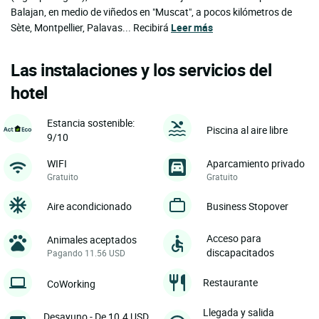
Balajan, en medio de viñedos en "Muscat", a pocos kilómetros de
Sète, Montpellier, Palavas... Recibirá
Leer más
Las instalaciones y los servicios del
hotel
Estancia sostenible:
Piscina al aire libre
9/10
WIFI
Aparcamiento privado
Gratuito
Gratuito
Aire acondicionado
Business Stopover
Acceso para
Animales aceptados
discapacitados
Pagando 11.56 USD
Restaurante
CoWorking
Llegada y salida
Desayuno - De 10.4 USD