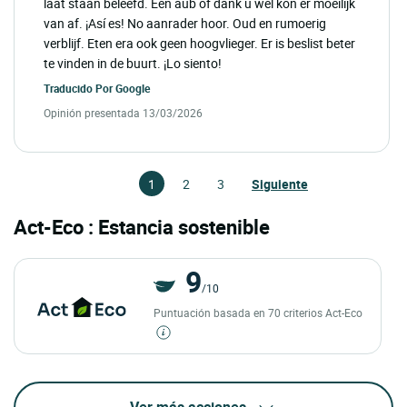
laat staan beleefd. Een aub of dank u wel kon er moeilijk
van af. ¡Así es! No aanrader hoor. Oud en rumoerig
verblijf. Eten era ook geen hoogvlieger. Er is beslist beter
te vinden in de buurt. ¡Lo siento!
Traducido Por
Google
Opinión presentada 13/03/2026
1
2
3
Siguiente
Act-Eco : Estancia sostenible
9
/10
Puntuación basada en 70 criterios Act-Eco