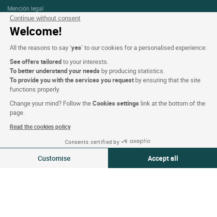
Mención legal
Continue without consent
Protección de datos personales (RGPD)
Welcome!
Configuración de las cookies
All the reasons to say ‘
yes
’ to our cookies for a personalised experience:
CGV
See offers tailored
to your interests.
Asistencia
To better understand your needs
by producing statistics.
To provide you with the services you request
by ensuring that the site
Mapa del sitio
functions properly.
Créditos
Change your mind? Follow the
Cookies settings
link at the bottom of the
fotografías
page.
Read the cookies policy
Síguenos
Consents certified by
Ver disponibilidad
Customise
Accept all
Consent Management Platform: Personalize Your Options
Axeptio consent
Our platform empowers you to tailor and manage your privacy settings,
Nuestra selección de hoteles en
Francia y en Europa