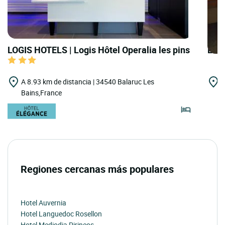
LOGIS HOTELS | Logis Hôtel Operalia les pins
LOGI
A 8.93 km de distancia | 34540 Balaruc Les
A
Bains,France
V
Regiones cercanas más populares
Hotel Auvernia
Hotel Languedoc Rosellon
Hotel Mediodia Pirineos