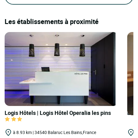
Les établissements à proximité
Logis Hôtels | Logis Hôtel Operalia les pins
Logi
à 8.93 km | 34540 Balaruc Les Bains,France
à