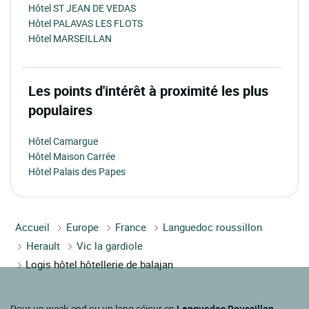
Hôtel ST JEAN DE VEDAS
Hôtel PALAVAS LES FLOTS
Hôtel MARSEILLAN
Les points d'intérêt à proximité les plus
populaires
Hôtel Camargue
Hôtel Maison Carrée
Hôtel Palais des Papes
Accueil
Europe
France
Languedoc roussillon
Herault
Vic la gardiole
Logis hôtel hôtellerie de balajan
Pour un week-end ou un long séjour en
Languedoc Roussillon
,