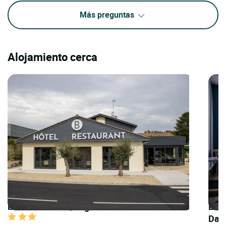
Más preguntas
Alojamiento cerca
LOGIS HOTELS | Logis Hôtel le Brennus
LOGI
Dar