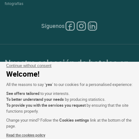
fotografías
Síguenos
Nuestra selección de hoteles en
Continue without consent
Francia y en Europa
Welcome!
All the reasons to say ‘
yes
’ to our cookies for a personalised experience:
Top de países
See offers tailored
to your interests.
To better understand your needs
by producing statistics.
Top de regiones
To provide you with the services you request
by ensuring that the site
functions properly.
Top de ciudades
Change your mind? Follow the
Cookies settings
link at the bottom of the
page.
Top de hoteles
Read the cookies policy