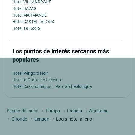
Hotel VILLANDRAUT
Hotel BAZAS
Hotel MARMANDE
Hotel CASTELJALOUX
Hotel TRESSES
Los puntos de interés cercanos más
populares
Hotel Périgord Noir
Hotel la Grotte de Lascaux
Hotel Cassinomagus – Parc archéologique
Página de inicio
Europa
Francia
Aquitaine
Gironde
Langon
Logis hôtel alienor