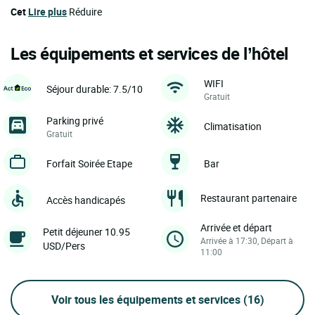
Cet
Lire plus
Réduire
Les équipements et services de l’hôtel
WIFI
Séjour durable: 7.5/10
Gratuit
Parking privé
Climatisation
Gratuit
Forfait Soirée Etape
Bar
Restaurant partenaire
Accès handicapés
Arrivée et départ
Petit déjeuner 10.95
Arrivée à 17:30, Départ à
USD/Pers
11:00
Voir tous les équipements et services
(16)