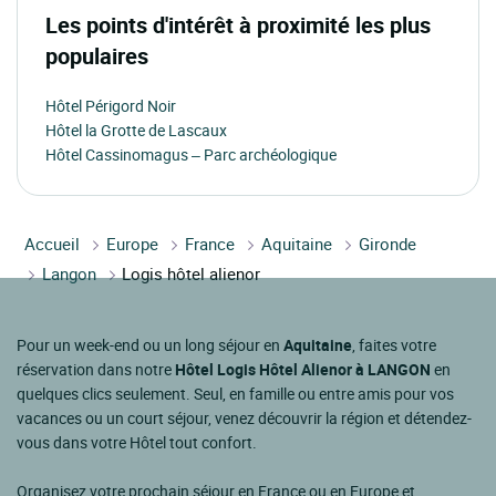
Les points d'intérêt à proximité les plus
populaires
Hôtel Périgord Noir
Hôtel la Grotte de Lascaux
Hôtel Cassinomagus – Parc archéologique
Accueil
Europe
France
Aquitaine
Gironde
Langon
Logis hôtel alienor
Pour un week-end ou un long séjour en
Aquitaine
, faites votre
réservation dans notre
Hôtel Logis Hôtel Alienor à LANGON
en
quelques clics seulement. Seul, en famille ou entre amis pour vos
vacances ou un court séjour, venez découvrir la région et détendez-
vous dans votre Hôtel tout confort.
Organisez votre prochain séjour en France ou en Europe et