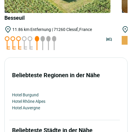
LOGIS HOTELS | Teritoria Château de
LOGI
Besseuil
11.86 km Entfernung | 71260 ClessÉ,France
1
Beliebteste Regionen in der Nähe
Hotel Burgund
Hotel Rhône Alpes
Hotel Auvergne
Beliebteste Städte in der Nähe