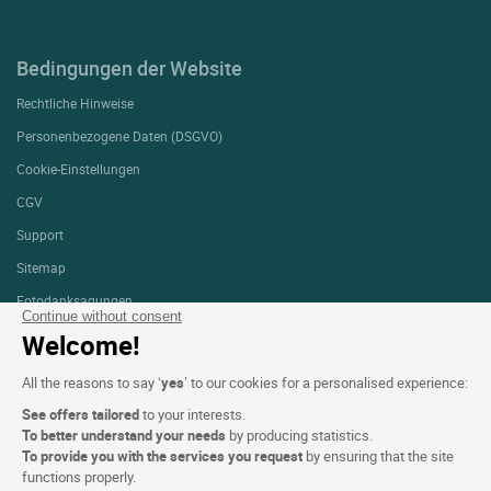
Bedingungen der Website
Rechtliche Hinweise
Personenbezogene Daten (DSGVO)
Cookie-Einstellungen
CGV
Support
Sitemap
Fotodanksagungen
Continue without consent
Welcome!
FOLGEN SIE UNS
All the reasons to say ‘
yes
’ to our cookies for a personalised experience:
See offers tailored
to your interests.
To better understand your needs
by producing statistics.
To provide you with the services you request
by ensuring that the site
functions properly.