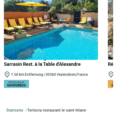
LOGIS HOTELS | Logis Hôtel le Relais
LOGI
Sarrasin Rest. à la Table d'Alexandre
Réga
7.50 km Entfernung | 30360 Vezenobres,France
1
Startseite
Teritoria restaurant le saint hilaire