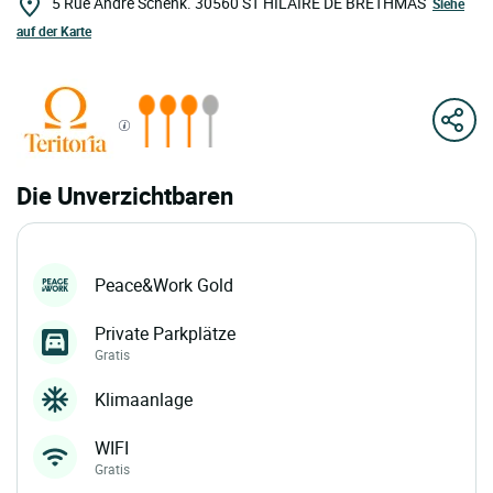
5 Rue André Schenk.
30560
ST HILAIRE DE BRETHMAS
Siehe
auf der Karte
Die Unverzichtbaren
Peace&Work Gold
Private Parkplätze
Gratis
Klimaanlage
WIFI
Gratis