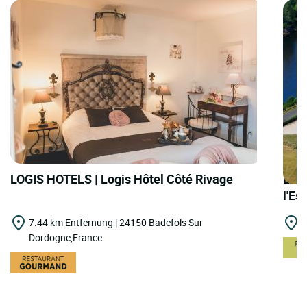
LOGIS HOTELS | Logis Hôtel Côté Rivage
LOGI
l'Es
7.44 km Entfernung | 24150 Badefols Sur
1
Dordogne,France