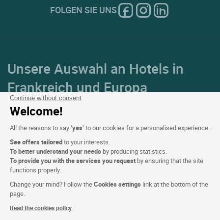
FOLGEN SIE UNS
Unsere Auswahl an Hotels in
Frankreich und Europa
Continue without consent
Welcome!
Top Länder
All the reasons to say ‘
yes
’ to our cookies for a personalised experience:
Top Regionen
See offers tailored
to your interests.
To better understand your needs
by producing statistics.
Top Städte
To provide you with the services you request
by ensuring that the site
functions properly.
Top Hotels
Change your mind? Follow the
Cookies settings
link at the bottom of the
page.
Read the cookies policy
Logis copyright © 2026 Alle Rechte vorbehalten realisiert von
SIWAY