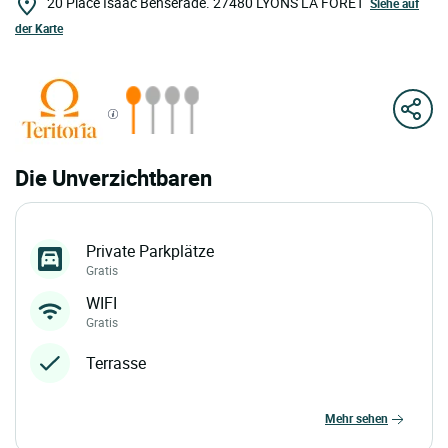
20 Place Isaac Benserade.
27480
LYONS LA FORET
Siehe auf
der Karte
Die Unverzichtbaren
Private Parkplätze
Gratis
WIFI
Gratis
Terrasse
mehr sehen