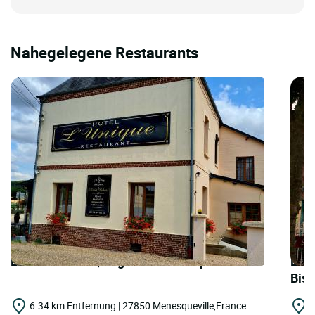
Nahegelegene Restaurants
LOGIS HOTELS | Logis Hôtel l'Unique
LOGI
Bis
6.34 km Entfernung | 27850 Menesqueville,France
1