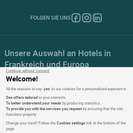
FOLGEN SIE UNS
Unsere Auswahl an Hotels in
Frankreich und Europa
Continue without consent
Welcome!
Top Länder
All the reasons to say ‘
yes
’ to our cookies for a personalised experience:
Top Regionen
See offers tailored
to your interests.
To better understand your needs
by producing statistics.
Top Städte
To provide you with the services you request
by ensuring that the site
functions properly.
Top Hotels
Change your mind? Follow the
Cookies settings
link at the bottom of the
page.