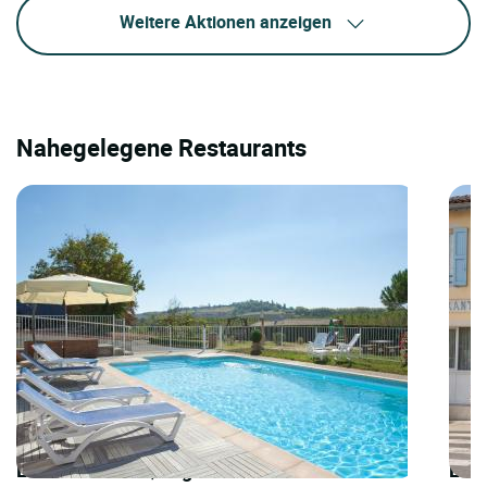
Weitere Aktionen anzeigen
Nahegelegene Restaurants
LOGIS HOTELS | Logis Hôtel la Bombardière
LOGI