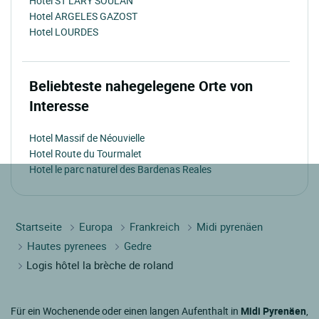
Hotel ST LARY SOULAN
Hotel ARGELES GAZOST
Hotel LOURDES
Beliebteste nahegelegene Orte von
Interesse
Hotel Massif de Néouvielle
Hotel Route du Tourmalet
Hotel le parc naturel des Bardenas Reales
Startseite
Europa
Frankreich
Midi pyrenäen
Hautes pyrenees
Gedre
Logis hôtel la brèche de roland
Für ein Wochenende oder einen langen Aufenthalt in
Midi Pyrenäen
,