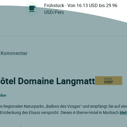
Frühstück - Von 16.13 USD bis 29.96
USD/Pers
Kommentar
 Hôtel Domaine Langmatt
llon
s Regionalen Naturparks „Ballons des Vosges“ und empfängt Sie auf ei
Entdeckung des Elsass verspricht. Dieses 4-Sterne-Hotel in Murbach
Meh