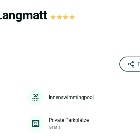
 Langmatt
T
Innenswimmingpool
Private Parkplätze
Gratis