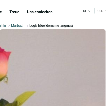
DE
USD
e
Treue
Uns entdecken
rhin
Murbach
Logis hôtel domaine langmatt