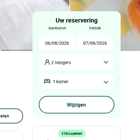
Uw reservering
aankomst
vertrek
2 reizigers
1 kamer
elen
ETIK Loyaliteit