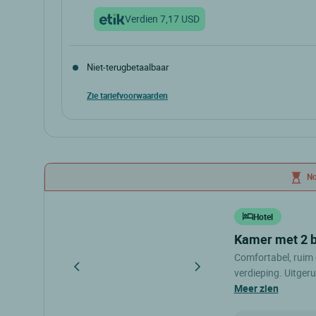
Verdien 7,17 USD
Niet-terugbetaalbaar
Zie tariefvoorwaarden
No
Hotel
kamer met 2 
Comfortabel, ruim 
verdieping. Uitger
80 x 200 cm, flats
meer zien
EUROSPORT kanale