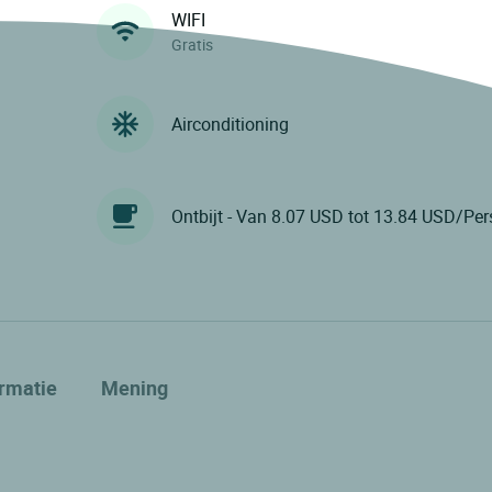
WIFI
Gratis
Airconditioning
Ontbijt - Van 8.07 USD tot 13.84 USD/Per
ormatie
Mening