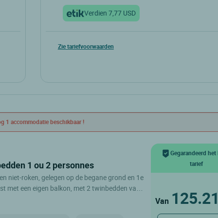
Verdien 7,77 USD
Zie tariefvoorwaarden
g 1 accommodatie beschikbaar !
Gegarandeerd het 
bedden 1 ou 2 personnes
tarief
en niet-roken, gelegen op de begane grond en 1e
ust met een eigen balkon, met 2 twinbedden van
125.2
creen TV met de CANAL + kanalen, de
Van
n en de RMC SPORT kanalen zijn beschikbaar