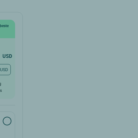
beste
1
USD
 USD
g
rs