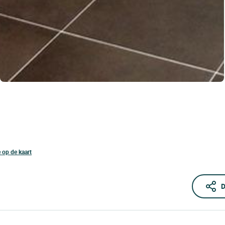
e op de kaart
D