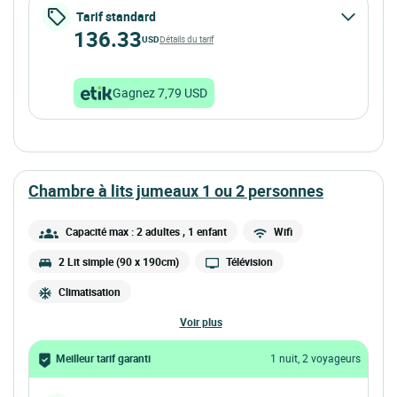
Tarif standard
136.33
USD
Détails du tarif
Gagnez 7,79 USD
chambre à lits jumeaux 1 ou 2 personnes
Capacité max : 2 adultes
, 1 enfant
Wifi
2 Lit simple (90 x 190cm)
Télévision
Climatisation
voir plus
Meilleur tarif garanti
1 nuit, 2 voyageurs