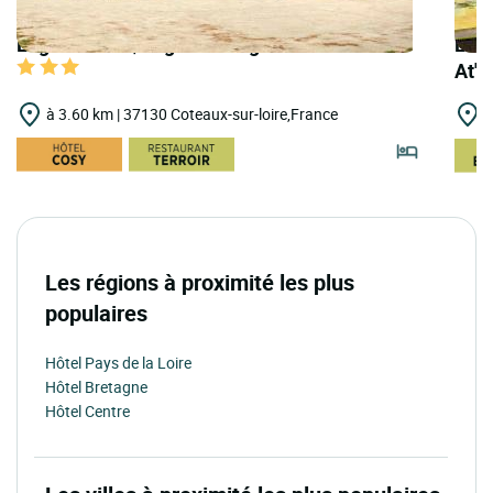
Logis Hôtels | Logis Auberge de la Bonde
Logi
At'a
à 3.60 km | 37130 Coteaux-sur-loire,France
à
Les régions à proximité les plus
populaires
Hôtel Pays de la Loire
Hôtel Bretagne
Hôtel Centre