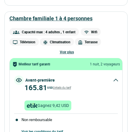
chambre familiale 1 à 4 personnes
Capacité max : 4 adultes
, 1 enfant
Wifi
Télévision
Climatisation
Terrasse
voir plus
Meilleur tarif garanti
1 nuit, 2 voyageurs
Avant-première
165.81
USD
Détails du tarif
Gagnez 9,42 USD
Non remboursable
Voir les conditions du tarif