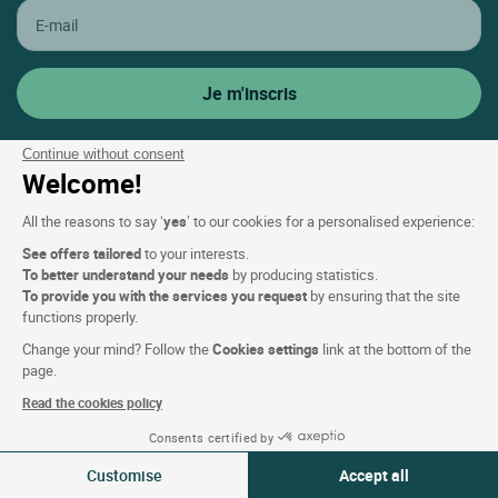
Continue without consent
Welcome!
Contactez le service client
All the reasons to say ‘
yes
’ to our cookies for a personalised experience:
+33(0)1 45 84 83 84
See offers tailored
to your interests.
To better understand your needs
by producing statistics.
Un conseiller à votre écoute
To provide you with the services you request
by ensuring that the site
Du lundi au vendredi & jours fériés :
functions properly.
De 9h à 18h
Change your mind? Follow the
Cookies settings
link at the bottom of the
page.
Assistance & FAQ
Read the cookies policy
Gérer mes réservations
Consents certified by
06-07 Aoû 2026
Modifier
Aide sur les réservations et séjours
Customise
Accept all
2 voyageurs | 1 chambre
Aide sur le programme de fidélité ETIK