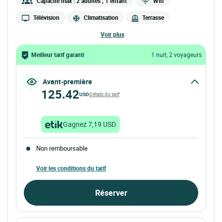
Capacité max : 2 adultes
, 1 enfant
Wifi
Télévision
Climatisation
Terrasse
voir plus
Meilleur tarif garanti
1 nuit, 2 voyageurs
Avant-première
125.42
USD
Détails du tarif
Gagnez 7,19 USD
Non remboursable
Voir les conditions du tarif
Réserver