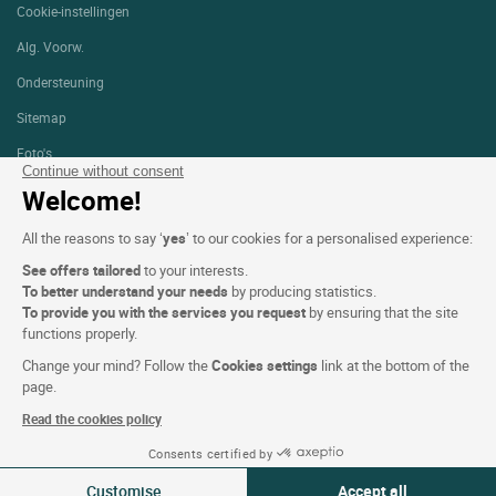
Cookie-instellingen
Alg. Voorw.
Ondersteuning
Sitemap
Foto's
Continue without consent
Welcome!
VOLG ONS
All the reasons to say ‘
yes
’ to our cookies for a personalised experience:
See offers tailored
to your interests.
To better understand your needs
by producing statistics.
To provide you with the services you request
by ensuring that the site
functions properly.
Logis copyright © 2026 Alle rechten voorbehouden gerealiseerd door
SIWAY
Change your mind? Follow the
Cookies settings
link at the bottom of the
page.
Read the cookies policy
Consents certified by
07-08 aug 2026
Wijzigen
Customise
Accept all
2 reizigers | 1 kamer