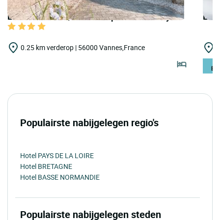
LOGIS HOTELS | Hôtel et Spa Villa Kerasy
LOGI
0.25 km verderop | 56000 Vannes,France
2
Populairste nabijgelegen regio's
Hotel PAYS DE LA LOIRE
Hotel BRETAGNE
Hotel BASSE NORMANDIE
Populairste nabijgelegen steden