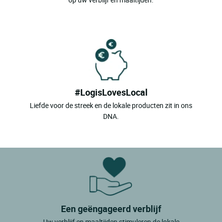
#LogisLovesLocal
Liefde voor de streek en de lokale producten zit in ons
DNA.
Een geëngageerd verblijf
Uw verblijf en maaltijden stimuleren de lokale