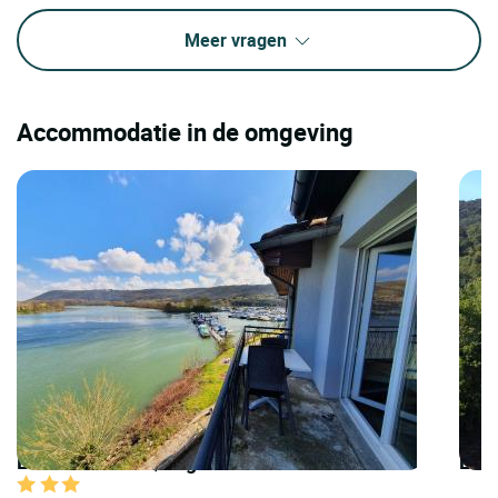
Meer vragen
Accommodatie in de omgeving
LOGIS HOTELS | Logis Hôtel le Bellevue
LOGI