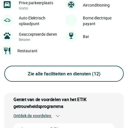
Prive parkeerplaats
Airconditioning
Gratis
Auto Elektrisch
Borne électrique
oplaadpunt
payant
Geaccepteerde dieren
Bar
Betalen
Restaurant
Zie alle faciliteiten en diensten
(12)
Geniet van de voordelen van het ETIK
getrouwheidsprogramma
Ontdek de voordelen