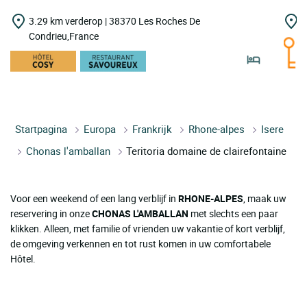
3.29 km verderop | 38370 Les Roches De
7
Condrieu,France
Startpagina
Europa
Frankrijk
Rhone-alpes
Isere
Chonas l'amballan
Teritoria domaine de clairefontaine
Voor een weekend of een lang verblijf in
RHONE-ALPES
, maak uw
reservering in onze
CHONAS L'AMBALLAN
met slechts een paar
klikken. Alleen, met familie of vrienden uw vakantie of kort verblijf,
de omgeving verkennen en tot rust komen in uw comfortabele
Hôtel.