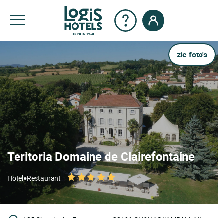
zie foto's
Teritoria Domaine de Clairefontaine
•
Hotel
Restaurant