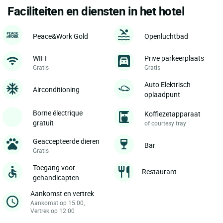
Faciliteiten en diensten in het hotel
Peace&Work Gold
Openluchtbad
WIFI
Prive parkeerplaats
Gratis
Gratis
Auto Elektrisch
Airconditioning
oplaadpunt
Borne électrique
Koffiezetapparaat
gratuit
of courtesy tray
Geaccepteerde dieren
Bar
Gratis
Toegang voor
Restaurant
gehandicapten
Aankomst en vertrek
Aankomst op 15:00,
Vertrek op 12:00