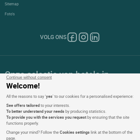
Sitemap
Foto's
VOLG ONS
Onze selectie van hotels in
Continue without consent
Frankrijk en Europa
Welcome!
All the reasons to say ‘
yes
’ to our cookies for a personalised experience:
Top Landen
See offers tailored
to your interests.
To better understand your needs
by producing statistics.
Topregio's
To provide you with the services you request
by ensuring that the site
functions properly.
Top Steden
Change your mind? Follow the
Cookies settings
link at the bottom of the
page.