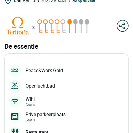
Route du Cap.
20222
BRANDO
Zie op de kaart
De essentie
Peace&Work Gold
Openluchtbad
WIFI
Gratis
Prive parkeerplaats
Gratis
Restaurant