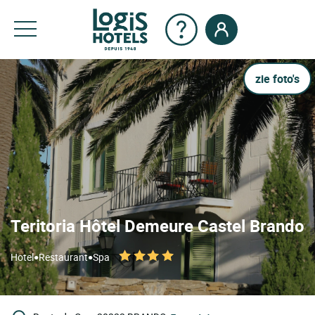
zie foto's
Teritoria Hôtel Demeure Castel Brando
•
•
Hotel
Restaurant
Spa