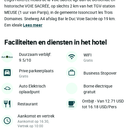
historische VOIE SACRÉE, op slechts 2 km van het TGV-station
MEUSE (1 uur van Parijs), in de gemeente Issoncourt les Trois
Domaines. Snelweg A4 afslag Bar le Duc Voie Sacrée op 19 km.
Een ideale
Lees meer
Faciliteiten en diensten in het hotel
Duurzaam verblijf:
WIFI
9.5/10
Gratis
Prive parkeerplaats
Business Stopover
Gratis
Auto Elektrisch
Borne électrique
oplaadpunt
gratuit
Ontbijt - Van 12.71 USD
Restaurant
tot 16.18 USD/Pers
Aankomst en vertrek
Aankomst op 16:30,
Vertrek op 10:00