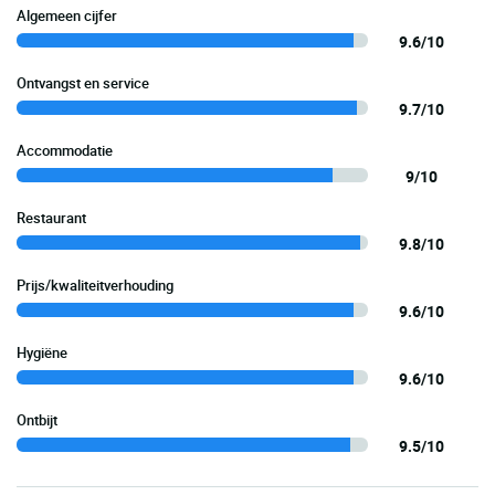
Algemeen cijfer
9.6/10
Ontvangst en service
9.7/10
Accommodatie
9/10
Restaurant
9.8/10
Prijs/kwaliteitverhouding
9.6/10
Hygiëne
9.6/10
Ontbijt
9.5/10