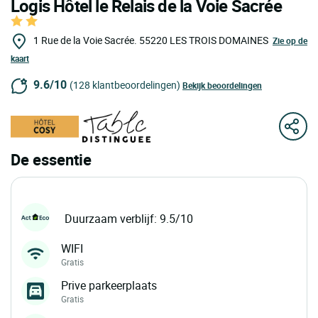
Logis Hôtel le Relais de la Voie Sacrée
1 Rue de la Voie Sacrée.
55220
LES TROIS DOMAINES
Zie op de
kaart
9.6/10
(128 klantbeoordelingen)
Bekijk beoordelingen
De essentie
Duurzaam verblijf: 9.5/10
WIFI
Gratis
Prive parkeerplaats
Gratis