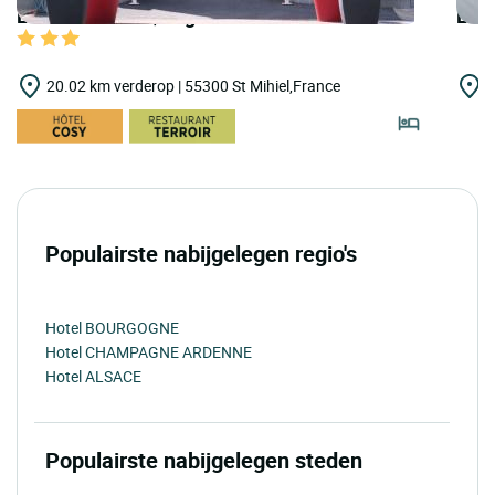
LOGIS HOTELS | Logis Hôtel de la Gare
LOGI
20.02 km verderop | 55300 St Mihiel,France
2
Populairste nabijgelegen regio's
Hotel BOURGOGNE
Hotel CHAMPAGNE ARDENNE
Hotel ALSACE
Populairste nabijgelegen steden