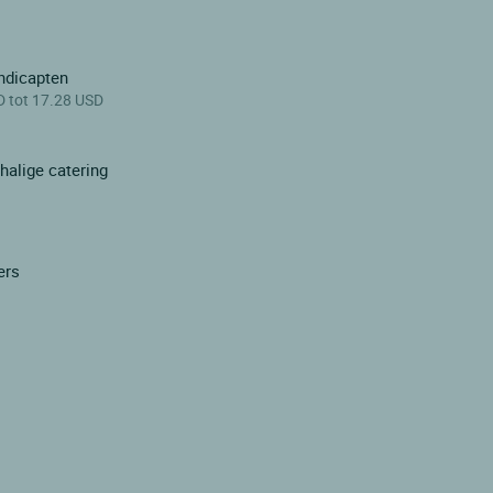
ndicapten
D tot 17.28 USD
halige catering
ers