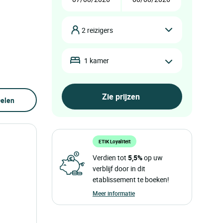
2 reizigers
1 kamer
elen
ETIK Loyaliteit
Verdien tot
5,5%
op uw
verblijf door in dit
etablissement te boeken!
Meer informatie