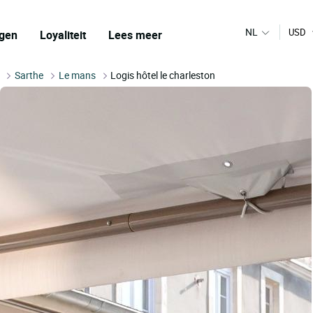
NL
USD
gen
Loyaliteit
Lees meer
Sarthe
Le mans
Logis hôtel le charleston