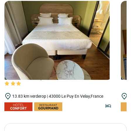
LOGIS HOTELS | Cit'Hotel Chris'tel Hôtel
LOGI
13.83 km verderop | 43000 Le Puy En Velay,France
1