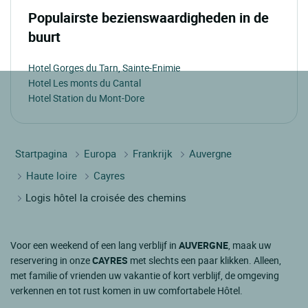
Populairste bezienswaardigheden in de
buurt
Hotel Gorges du Tarn, Sainte-Enimie
Hotel Les monts du Cantal
Hotel Station du Mont-Dore
Startpagina
Europa
Frankrijk
Auvergne
Haute loire
Cayres
Logis hôtel la croisée des chemins
Voor een weekend of een lang verblijf in
AUVERGNE
, maak uw
reservering in onze
CAYRES
met slechts een paar klikken. Alleen,
met familie of vrienden uw vakantie of kort verblijf, de omgeving
verkennen en tot rust komen in uw comfortabele Hôtel.