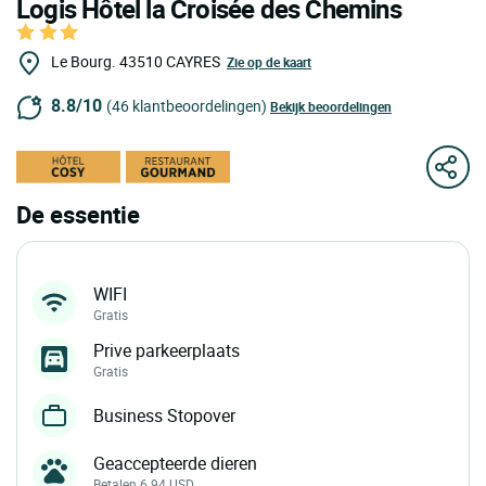
Logis Hôtel la Croisée des Chemins
Le Bourg.
43510
CAYRES
Zie op de kaart
8.8/10
(46 klantbeoordelingen)
Bekijk beoordelingen
De essentie
WIFI
Gratis
Prive parkeerplaats
Gratis
Business Stopover
Geaccepteerde dieren
Betalen 6.94 USD